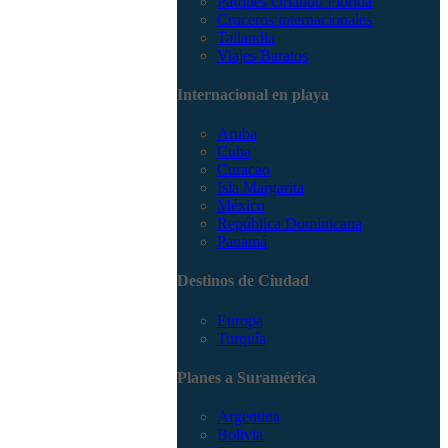
Parques Orlando Florida
Cruceros internacionales
Tailandia
Viajes Baratos
Internacional en playa
Aruba
Cuba
Curacao
Isla Margarita
México
República Dominicana
Panamá
Destinos de Ciudad
Europa
Turquía
Planes a Suramérica
Argentina
Bolivia