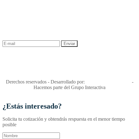
NEWSLETTER
¡Recibe las mejores promociones para tus viajes,
descuentos y ofertas!
"Viajes Interactiva SAS - Nit 900.460.613-2, amiga de los niños y
niñas y enemiga de su explotación y de su abuso sexual."
Apóyamos la ley 679 que penaliza estos delitos en Colombia"
RNT No. 26346
Derechos reservados - Desarrollado por:
T&T Interactiva S.A.S
-
Hacemos parte del Grupo Interactiva
¿Estás interesado?
Solicita tu cotización y obtendrás respuesta en el menor tiempo
posible