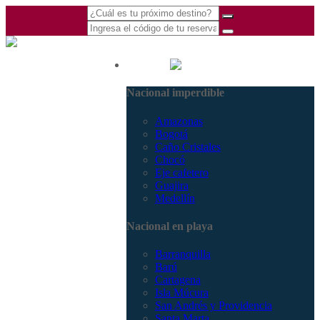
(601) 530 5586 -
Nacional
3168770630
Nacional imperdible
3168785400
Amazonas
Bogotá
Caño Cristales
Chocó
Eje cafetero
Guajira
Medellín
Nacional en playa
Barranquilla
Barú
Cartagena
Isla Múcura
San Andrés y Providencia
Santa Marta