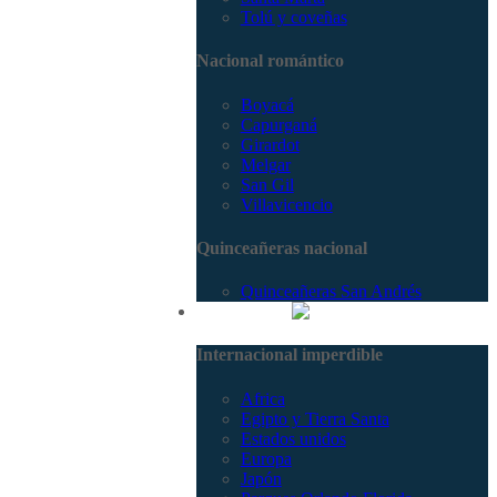
Tolú y coveñas
Nacional romántico
Boyacá
Capurganá
Girardot
Melgar
San Gil
Villavicencio
Quinceañeras nacional
Quinceañeras San Andrés
Internacional
Internacional imperdible
Africa
Egipto y Tierra Santa
Estados unidos
Europa
Japón