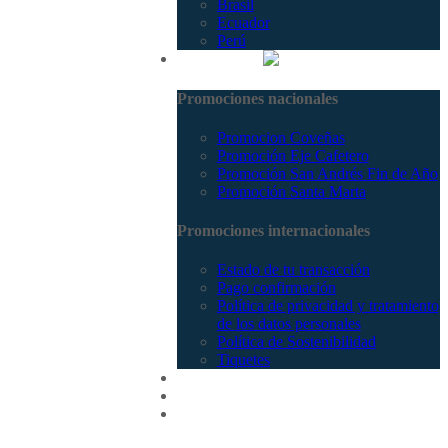
Brasil
Ecuador
Perú
Promociones
Promociones nacionales
Promocion Coveñas
Promoción Eje Cafetero
Promoción San Andrés Fin de Año
Promoción Santa Marta
Promociones internacionales
Estado de tu transacción
Pago confirmación
Política de privacidad y tratamiento
de los datos personales
Política de Sostenibilidad
Tiquetes
Cotizar
Vuelos
Contactenos