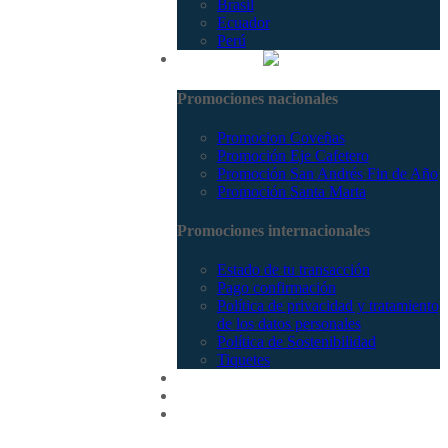
Brasil
Ecuador
Perú
Promociones
Promociones nacionales
Promocion Coveñas
Promoción Eje Cafetero
Promoción San Andrés Fin de Año
Promoción Santa Marta
Promociones internacionales
Estado de tu transacción
Pago confirmación
Política de privacidad y tratamiento
de los datos personales
Política de Sostenibilidad
Tiquetes
Cotizar
Vuelos
Contactenos