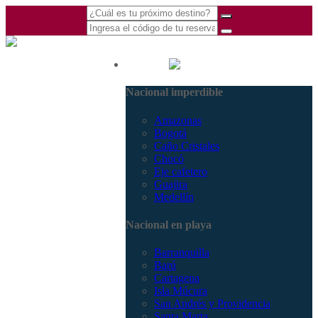
(601) 530 5586 -
Nacional
3168770630
Nacional imperdible
3168785400
Amazonas
Bogotá
Caño Cristales
Chocó
Eje cafetero
Guajira
Medellín
Nacional en playa
Barranquilla
Barú
Cartagena
Isla Múcura
San Andrés y Providencia
Santa Marta