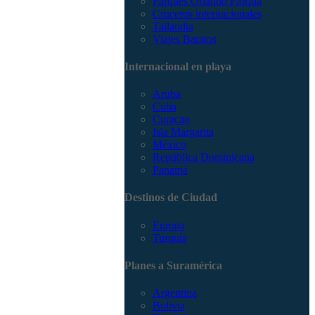
Parques Orlando Florida
Cruceros internacionales
Tailandia
Viajes Baratos
Internacional en playa
Aruba
Cuba
Curacao
Isla Margarita
México
República Dominicana
Panamá
Destinos de Ciudad
Europa
Turquía
Planes a Suramérica
Argentina
Bolivia