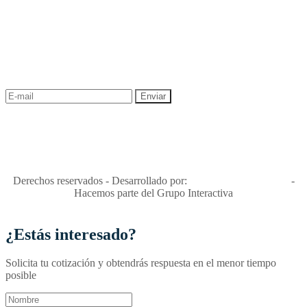
NEWSLETTER
¡Recibe las mejores promociones para tus viajes,
descuentos y ofertas!
"Viajes Interactiva SAS - Nit 900.460.613-2, amiga de los niños y
niñas y enemiga de su explotación y de su abuso sexual."
Apóyamos la ley 679 que penaliza estos delitos en Colombia"
RNT No. 26346
Derechos reservados - Desarrollado por:
T&T Interactiva S.A.S
-
Hacemos parte del Grupo Interactiva
¿Estás interesado?
Solicita tu cotización y obtendrás respuesta en el menor tiempo
posible