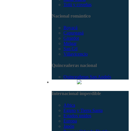
Tolú y coveñas
Nacional romántico
Boyacá
Capurganá
Girardot
Melgar
San Gil
Villavicencio
Quinceañeras nacional
Quinceañeras San Andrés
Internacional
Internacional imperdible
Africa
Egipto y Tierra Santa
Estados unidos
Europa
Japón