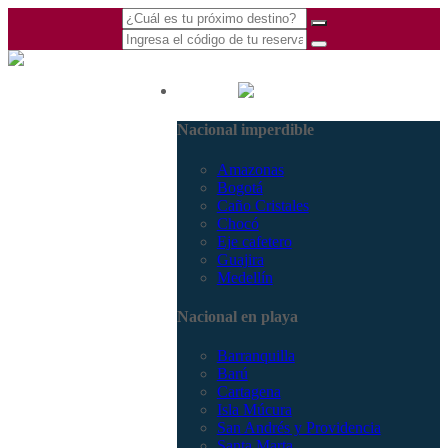
(601) 530 5586 -
Nacional
3168770630
Nacional imperdible
3168785400
Amazonas
Bogotá
Caño Cristales
Chocó
Eje cafetero
Guajira
Medellín
Nacional en playa
Barranquilla
Barú
Cartagena
Isla Múcura
San Andrés y Providencia
Santa Marta