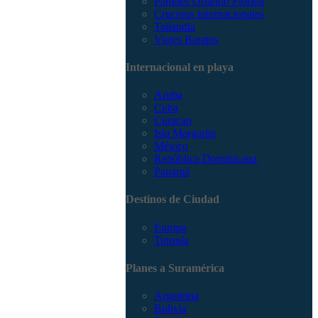
Parques Orlando Florida
Cruceros internacionales
Tailandia
Viajes Baratos
Internacional en playa
Aruba
Cuba
Curacao
Isla Margarita
México
República Dominicana
Panamá
Destinos de Ciudad
Europa
Turquía
Planes a Suramérica
Argentina
Bolivia