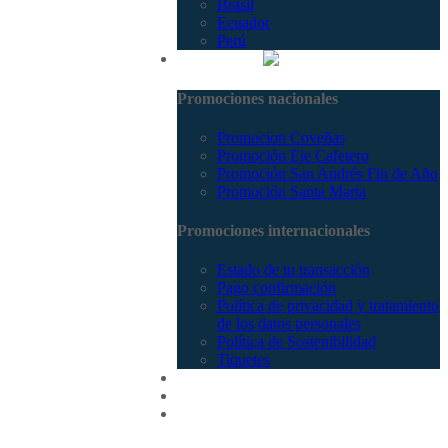
Brasil
Ecuador
Perú
Promociones
Promociones nacionales
Promocion Coveñas
Promoción Eje Cafetero
Promoción San Andrés Fin de Año
Promoción Santa Marta
Promociones internacionales
Estado de tu transacción
Pago confirmación
Política de privacidad y tratamiento
de los datos personales
Política de Sostenibilidad
Tiquetes
Cotizar
Vuelos
Contactenos