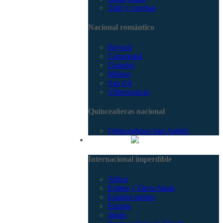
Tolú y coveñas
Nacional romántico
Boyacá
Capurganá
Girardot
Melgar
San Gil
Villavicencio
Quinceañeras nacional
Quinceañeras San Andrés
Internacional
Internacional imperdible
Africa
Egipto y Tierra Santa
Estados unidos
Europa
Japón