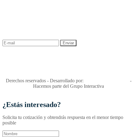
NEWSLETTER
¡Recibe las mejores promociones para tus viajes,
descuentos y ofertas!
"Viajes Interactiva SAS - Nit 900.460.613-2, amiga de los niños y
niñas y enemiga de su explotación y de su abuso sexual."
Apóyamos la ley 679 que penaliza estos delitos en Colombia"
RNT No. 26346
Derechos reservados - Desarrollado por:
T&T Interactiva S.A.S
-
Hacemos parte del Grupo Interactiva
¿Estás interesado?
Solicita tu cotización y obtendrás respuesta en el menor tiempo
posible