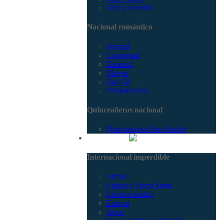
Tolú y coveñas
Nacional romántico
Boyacá
Capurganá
Girardot
Melgar
San Gil
Villavicencio
Quinceañeras nacional
Quinceañeras San Andrés
Internacional
Internacional imperdible
Africa
Egipto y Tierra Santa
Estados unidos
Europa
Japón