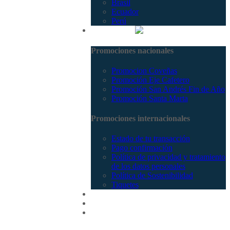
Brasil
Ecuador
Perú
Promociones
Promociones nacionales
Promocion Coveñas
Promoción Eje Cafetero
Promoción San Andrés Fin de Año
Promoción Santa Marta
Promociones internacionales
Estado de tu transacción
Pago confirmación
Política de privacidad y tratamiento
de los datos personales
Política de Sostenibilidad
Tiquetes
Cotizar
Vuelos
Contactenos