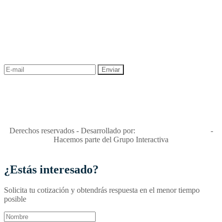
NEWSLETTER
¡Recibe las mejores promociones para tus viajes,
descuentos y ofertas!
"Viajes Interactiva SAS - Nit 900.460.613-2, amiga de los niños y
niñas y enemiga de su explotación y de su abuso sexual."
Apóyamos la ley 679 que penaliza estos delitos en Colombia"
RNT No. 26346
Derechos reservados - Desarrollado por:
T&T Interactiva S.A.S
-
Hacemos parte del Grupo Interactiva
¿Estás interesado?
Solicita tu cotización y obtendrás respuesta en el menor tiempo
posible