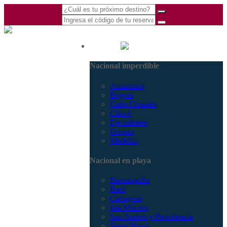
(601) 530 5586 -
Nacional
3168770630
Nacional imperdible
3168785400
Amazonas
Bogotá
Caño Cristales
Chocó
Eje cafetero
Guajira
Medellín
Nacional en playa
Barranquilla
Barú
Cartagena
Isla Múcura
San Andrés y Providencia
Santa Marta