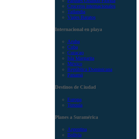
Parques Orlando Florida
Cruceros internacionales
Tailandia
Viajes Baratos
Internacional en playa
Aruba
Cuba
Curacao
Isla Margarita
México
República Dominicana
Panamá
Destinos de Ciudad
Europa
Turquía
Planes a Suramérica
Argentina
Bolivia