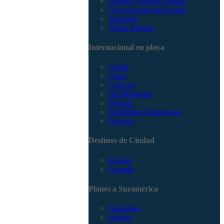
Parques Orlando Florida
Cruceros internacionales
Tailandia
Viajes Baratos
Internacional en playa
Aruba
Cuba
Curacao
Isla Margarita
México
República Dominicana
Panamá
Destinos de Ciudad
Europa
Turquía
Planes a Suramérica
Argentina
Bolivia