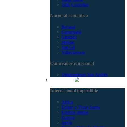
Tolú y coveñas
Nacional romántico
Boyacá
Capurganá
Girardot
Melgar
San Gil
Villavicencio
Quinceañeras nacional
Quinceañeras San Andrés
Internacional
Internacional imperdible
Africa
Egipto y Tierra Santa
Estados unidos
Europa
Japón