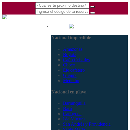
(601) 530 5586 -
Nacional
3168770630
Nacional imperdible
3168785400
Amazonas
Bogotá
Caño Cristales
Chocó
Eje cafetero
Guajira
Medellín
Nacional en playa
Barranquilla
Barú
Cartagena
Isla Múcura
San Andrés y Providencia
Santa Marta