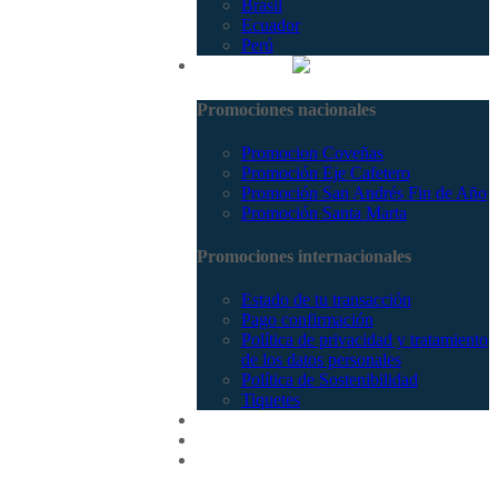
Brasil
Ecuador
Perú
Promociones
Promociones nacionales
Promocion Coveñas
Promoción Eje Cafetero
Promoción San Andrés Fin de Año
Promoción Santa Marta
Promociones internacionales
Estado de tu transacción
Pago confirmación
Política de privacidad y tratamiento
de los datos personales
Política de Sostenibilidad
Tiquetes
Cotizar
Vuelos
Contactenos