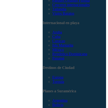
Parques Orlando Florida
Cruceros internacionales
Tailandia
Viajes Baratos
Internacional en playa
Aruba
Cuba
Curacao
Isla Margarita
México
República Dominicana
Panamá
Destinos de Ciudad
Europa
Turquía
Planes a Suramérica
Argentina
Bolivia