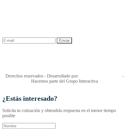
NEWSLETTER
¡Recibe las mejores promociones para tus viajes,
descuentos y ofertas!
"Viajes Interactiva SAS - Nit 900.460.613-2, amiga de los niños y
niñas y enemiga de su explotación y de su abuso sexual."
Apóyamos la ley 679 que penaliza estos delitos en Colombia"
RNT No. 26346
Derechos reservados - Desarrollado por:
T&T Interactiva S.A.S
-
Hacemos parte del Grupo Interactiva
¿Estás interesado?
Solicita tu cotización y obtendrás respuesta en el menor tiempo
posible