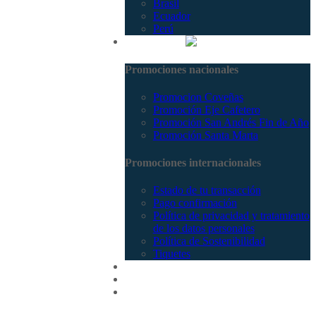
Brasil
Ecuador
Perú
Promociones
Promociones nacionales
Promocion Coveñas
Promoción Eje Cafetero
Promoción San Andrés Fin de Año
Promoción Santa Marta
Promociones internacionales
Estado de tu transacción
Pago confirmación
Política de privacidad y tratamiento
de los datos personales
Política de Sostenibilidad
Tiquetes
Cotizar
Vuelos
Contactenos