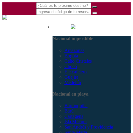
(601) 530 5586 -
Nacional
3168770630
Nacional imperdible
3168785400
Amazonas
Bogotá
Caño Cristales
Chocó
Eje cafetero
Guajira
Medellín
Nacional en playa
Barranquilla
Barú
Cartagena
Isla Múcura
San Andrés y Providencia
Santa Marta