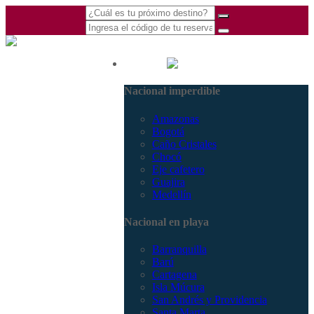
(601) 530 5586 -
Nacional
3168770630
Nacional imperdible
3168785400
Amazonas
Bogotá
Caño Cristales
Chocó
Eje cafetero
Guajira
Medellín
Nacional en playa
Barranquilla
Barú
Cartagena
Isla Múcura
San Andrés y Providencia
Santa Marta