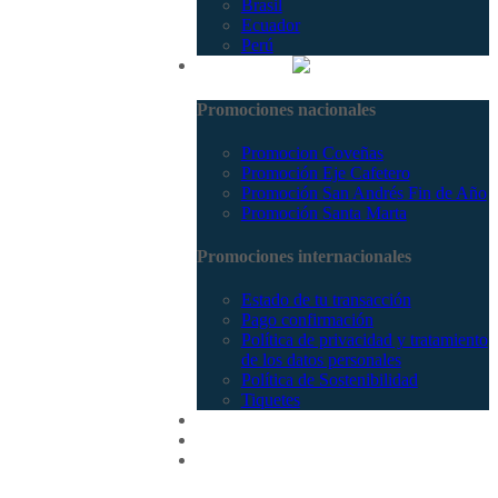
Brasil
Ecuador
Perú
Promociones
Promociones nacionales
Promocion Coveñas
Promoción Eje Cafetero
Promoción San Andrés Fin de Año
Promoción Santa Marta
Promociones internacionales
Estado de tu transacción
Pago confirmación
Política de privacidad y tratamiento
de los datos personales
Política de Sostenibilidad
Tiquetes
Cotizar
Vuelos
Contactenos