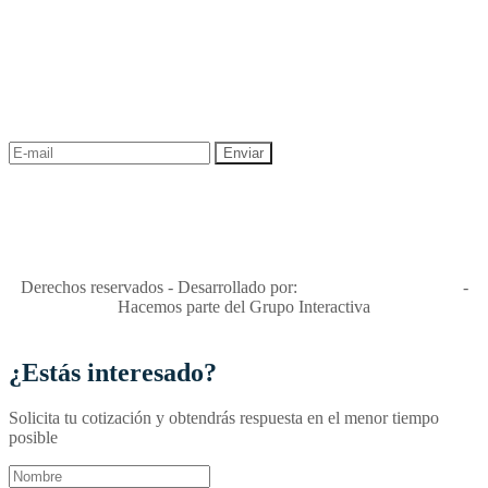
NEWSLETTER
¡Recibe las mejores promociones para tus viajes,
descuentos y ofertas!
"Viajes Interactiva SAS - Nit 900.460.613-2, amiga de los niños y
niñas y enemiga de su explotación y de su abuso sexual."
Apóyamos la ley 679 que penaliza estos delitos en Colombia"
RNT No. 26346
Derechos reservados - Desarrollado por:
T&T Interactiva S.A.S
-
Hacemos parte del Grupo Interactiva
¿Estás interesado?
Solicita tu cotización y obtendrás respuesta en el menor tiempo
posible