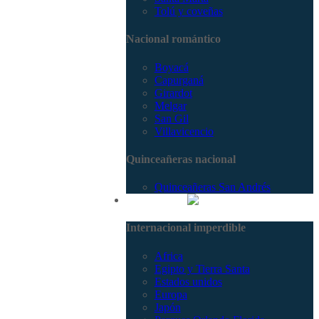
Tolú y coveñas
Nacional romántico
Boyacá
Capurganá
Girardot
Melgar
San Gil
Villavicencio
Quinceañeras nacional
Quinceañeras San Andrés
Internacional
Internacional imperdible
Africa
Egipto y Tierra Santa
Estados unidos
Europa
Japón