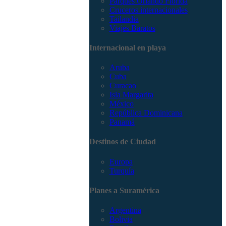
Parques Orlando Florida
Cruceros internacionales
Tailandia
Viajes Baratos
Internacional en playa
Aruba
Cuba
Curacao
Isla Margarita
México
República Dominicana
Panamá
Destinos de Ciudad
Europa
Turquía
Planes a Suramérica
Argentina
Bolivia