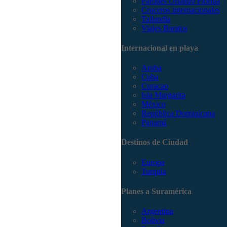
Parques Orlando Florida
Cruceros internacionales
Tailandia
Viajes Baratos
Internacional en playa
Aruba
Cuba
Curacao
Isla Margarita
México
República Dominicana
Panamá
Destinos de Ciudad
Europa
Turquía
Planes a Suramérica
Argentina
Bolivia