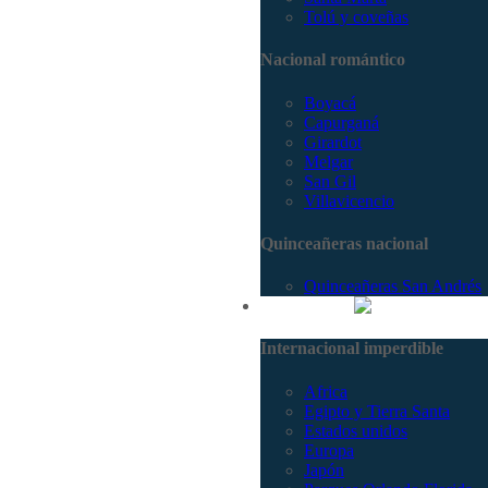
Tolú y coveñas
Nacional romántico
Boyacá
Capurganá
Girardot
Melgar
San Gil
Villavicencio
Quinceañeras nacional
Quinceañeras San Andrés
Internacional
Internacional imperdible
Africa
Egipto y Tierra Santa
Estados unidos
Europa
Japón