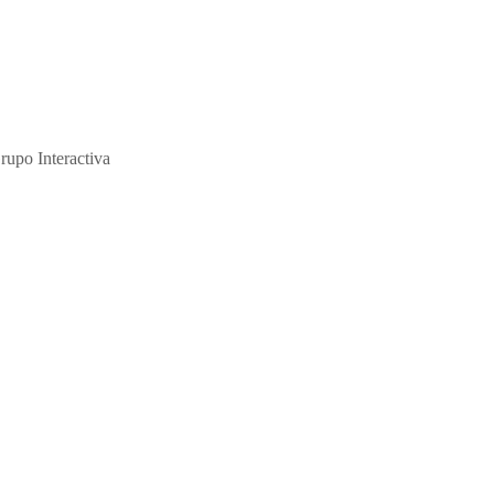
ción y de su abuso sexual."
rupo Interactiva