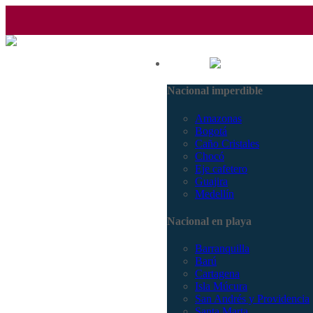
(601) 530 5586 - 3168770630
Nacional
3168785400
Nacional imperdible
Amazonas
Bogotá
Caño Cristales
Chocó
Eje cafetero
Guajira
Medellín
Nacional en playa
Barranquilla
Barú
Cartagena
Isla Múcura
San Andrés y Providencia
Santa Marta