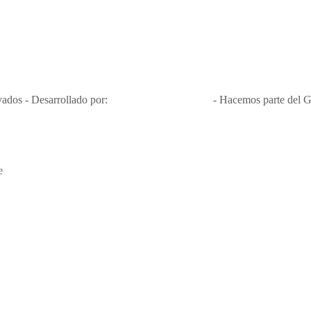
Nit 900.460.613-2, amiga de los niños y niñas y enemiga de su explota
Apóyamos la ley 679 que penaliza estos delitos en Colombia"
RNT No. 26346
ados - Desarrollado por:
T&T Interactiva S.A.S
- Hacemos parte del G
e