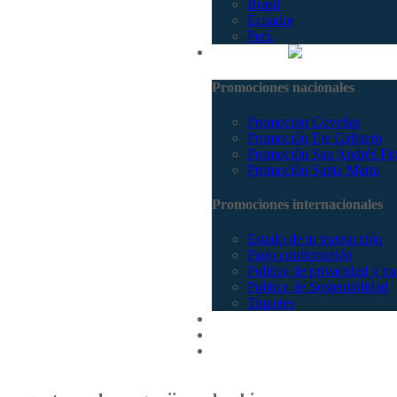
Brasil
Ecuador
Perú
Promociones
Promociones nacionales
Promocion Coveñas
Promoción Eje Cafetero
Promoción San Andrés Fi
Promoción Santa Marta
Promociones internacionales
Estado de tu transacción
Pago confirmación
Política de privacidad y tr
Política de Sostenibilidad
Tiquetes
Cotizar
Vuelos
Contactenos