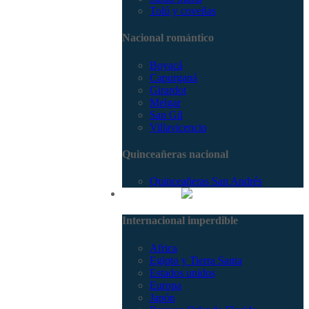
Tolú y coveñas
Nacional romántico
Boyacá
Capurganá
Girardot
Melgar
San Gil
Villavicencio
Quinceañeras nacional
Quinceañeras San Andrés
Internacional
Internacional imperdible
Africa
Egipto y Tierra Santa
Estados unidos
Europa
Japón