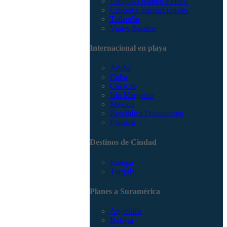
Parques Orlando Florida
Cruceros internacionales
Tailandia
Viajes Baratos
Internacional en playa
Aruba
Cuba
Curacao
Isla Margarita
México
República Dominicana
Panamá
Destinos de Ciudad
Europa
Turquía
Planes a Suramérica
Argentina
Bolivia