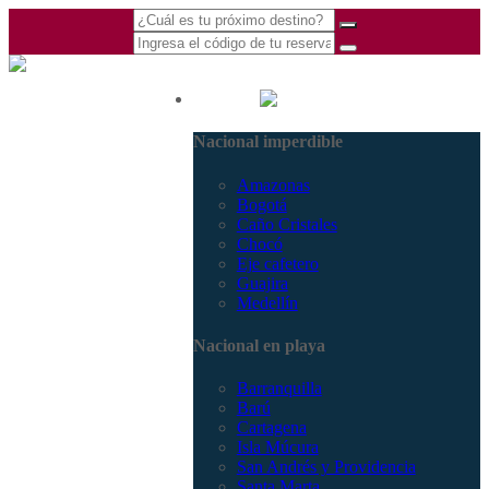
(601) 530 5586 -
Nacional
3168770630
Nacional imperdible
3168785400
Amazonas
Bogotá
Caño Cristales
Chocó
Eje cafetero
Guajira
Medellín
Nacional en playa
Barranquilla
Barú
Cartagena
Isla Múcura
San Andrés y Providencia
Santa Marta