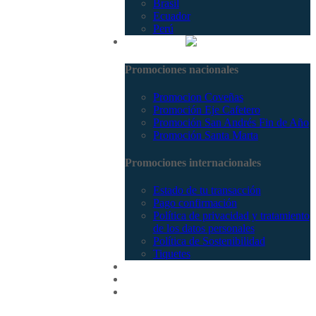
Brasil
Ecuador
Perú
Promociones
Promociones nacionales
Promocion Coveñas
Promoción Eje Cafetero
Promoción San Andrés Fin de Año
Promoción Santa Marta
Promociones internacionales
Estado de tu transacción
Pago confirmación
Política de privacidad y tratamiento
de los datos personales
Política de Sostenibilidad
Tiquetes
Cotizar
Vuelos
Contactenos