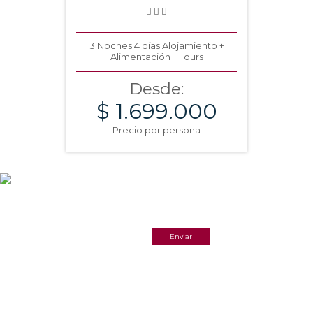
3 Noches 4 días Alojamiento +
Alimentación + Tours
Desde:
$ 1.699.000
Precio por persona
NEWSLETTER
¡Recibe las mejores promociones para tus viajes,
descuentos y ofertas!
ACERCA DE NOSOTROS
ESTAMOS UBICADOS
(601) 530 5586
Cr 14 # 94-44 OF 602
3168770630
NUESTRAS REDES