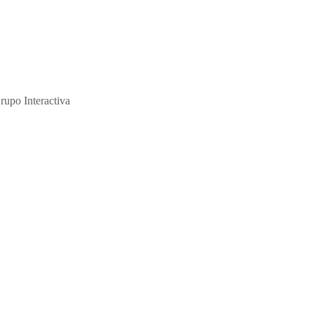
ción y de su abuso sexual."
rupo Interactiva