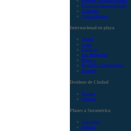
Parques Orlando Florida
Cruceros internacionales
Tailandia
Viajes Baratos
Internacional en playa
Aruba
Cuba
Curacao
Isla Margarita
México
República Dominicana
Panamá
Destinos de Ciudad
Europa
Turquía
Planes a Suramérica
Argentina
Bolivia