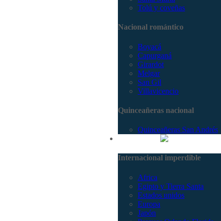
Tolú y coveñas
Nacional romántico
Boyacá
Capurganá
Girardot
Melgar
San Gil
Villavicencio
Quinceañeras nacional
Quinceañeras San Andrés
Internacional
Internacional imperdible
Africa
Egipto y Tierra Santa
Estados unidos
Europa
Japón