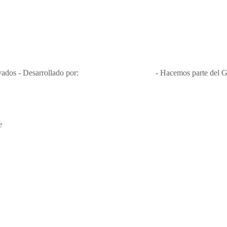
Nit 900.460.613-2, amiga de los niños y niñas y enemiga de su explota
Apóyamos la ley 679 que penaliza estos delitos en Colombia"
RNT No. 26346
ados - Desarrollado por:
T&T Interactiva S.A.S
- Hacemos parte del G
e