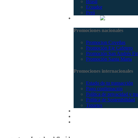
Brasil
Ecuador
Perú
Promociones
Promociones nacionales
Promocion Coveñas
Promoción Eje Cafetero
Promoción San Andrés Fi
Promoción Santa Marta
Promociones internacionales
Estado de tu transacción
Pago confirmación
Política de privacidad y tr
Política de Sostenibilidad
Tiquetes
Cotizar
Vuelos
Contactenos