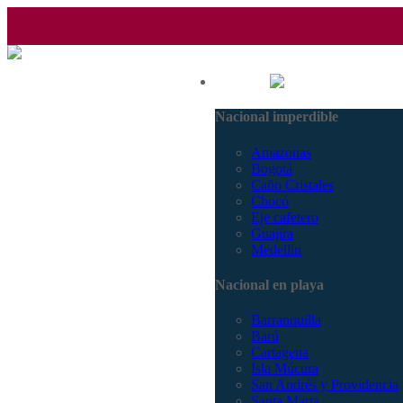
(601) 530 5586 - 3168770630
Nacional
3168785400
Nacional imperdible
Amazonas
Bogotá
Caño Cristales
Chocó
Eje cafetero
Guajira
Medellín
Nacional en playa
Barranquilla
Barú
Cartagena
Isla Múcura
San Andrés y Providencia
Santa Marta