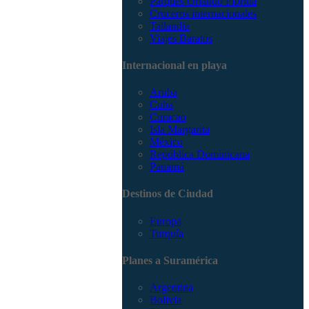
Parques Orlando Florida
Cruceros internacionales
Tailandia
Viajes Baratos
Internacional en playa
Aruba
Cuba
Curacao
Isla Margarita
México
República Dominicana
Panamá
Destinos de Ciudad
Europa
Turquía
Planes a Suramérica
Argentina
Bolivia