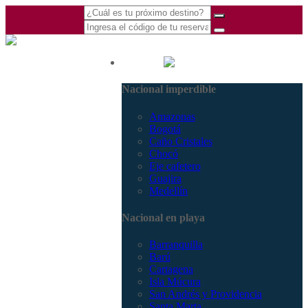
(601) 530 5586 -
Nacional
3168770630
Nacional imperdible
3168785400
Amazonas
Bogotá
Caño Cristales
Chocó
Eje cafetero
Guajira
Medellín
Nacional en playa
Barranquilla
Barú
Cartagena
Isla Múcura
San Andrés y Providencia
Santa Marta