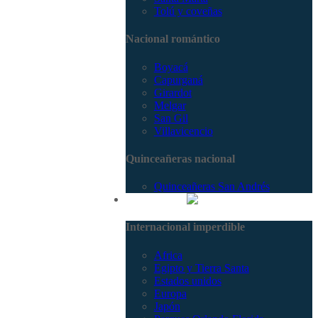
Tolú y coveñas
Nacional romántico
Boyacá
Capurganá
Girardot
Melgar
San Gil
Villavicencio
Quinceañeras nacional
Quinceañeras San Andrés
Internacional
Internacional imperdible
Africa
Egipto y Tierra Santa
Estados unidos
Europa
Japón