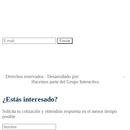
NEWSLETTER
¡Recibe las mejores promociones para tus viajes,
descuentos y ofertas!
"Viajes Interactiva SAS - Nit 900.460.613-2, amiga de los niños y
niñas y enemiga de su explotación y de su abuso sexual."
Apóyamos la ley 679 que penaliza estos delitos en Colombia"
RNT No. 26346
Derechos reservados - Desarrollado por:
T&T Interactiva S.A.S
-
Hacemos parte del Grupo Interactiva
¿Estás interesado?
Solicita tu cotización y obtendrás respuesta en el menor tiempo
posible