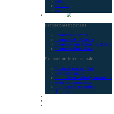
Brasil
Ecuador
Perú
Promociones
Promociones nacionales
Promocion Coveñas
Promoción Eje Cafetero
Promoción San Andrés Fin de Año
Promoción Santa Marta
Promociones internacionales
Estado de tu transacción
Pago confirmación
Política de privacidad y tratamiento
de los datos personales
Política de Sostenibilidad
Tiquetes
Cotizar
Vuelos
Contactenos