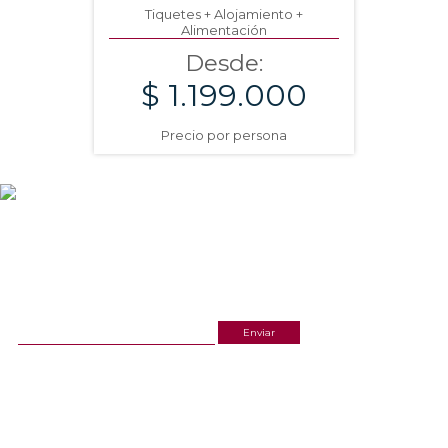
Tiquetes + Alojamiento +
Alimentación
Desde:
$ 1.199.000
Precio por persona
NEWSLETTER
¡Recibe las mejores promociones para tus viajes,
descuentos y ofertas!
ACERCA DE NOSOTROS
ESTAMOS UBICADOS
(601) 530 5586
Cr 14 # 94-44 OF 602