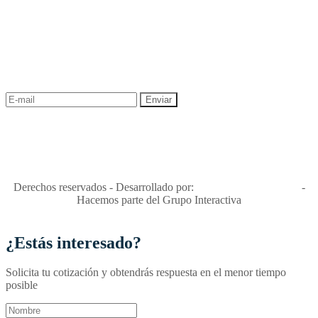
NEWSLETTER
¡Recibe las mejores promociones para tus viajes,
descuentos y ofertas!
"Viajes Interactiva SAS - Nit 900.460.613-2, amiga de los niños y
niñas y enemiga de su explotación y de su abuso sexual."
Apóyamos la ley 679 que penaliza estos delitos en Colombia"
RNT No. 26346
Derechos reservados - Desarrollado por:
T&T Interactiva S.A.S
-
Hacemos parte del Grupo Interactiva
¿Estás interesado?
Solicita tu cotización y obtendrás respuesta en el menor tiempo
posible