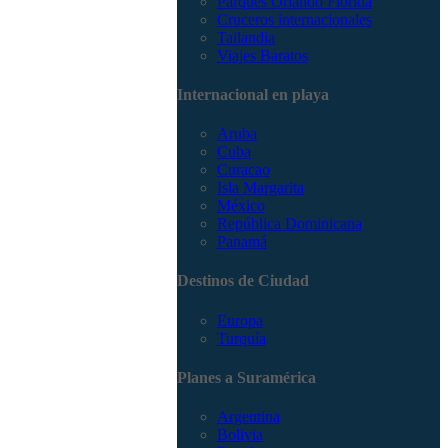
Parques Orlando Florida
Cruceros internacionales
Tailandia
Viajes Baratos
Internacional en playa
Aruba
Cuba
Curacao
Isla Margarita
México
República Dominicana
Panamá
Destinos de Ciudad
Europa
Turquía
Planes a Suramérica
Argentina
Bolivia