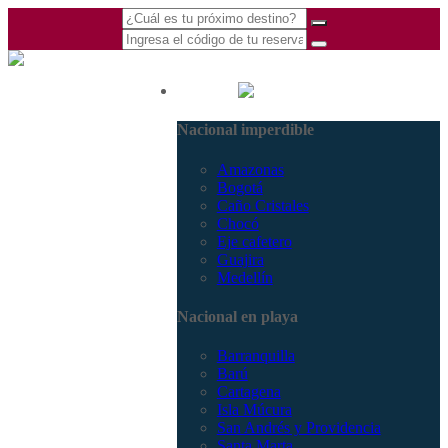
(601) 530 5586 -
Nacional
3168770630
Nacional imperdible
3168785400
Amazonas
Bogotá
Caño Cristales
Chocó
Eje cafetero
Guajira
Medellín
Nacional en playa
Barranquilla
Barú
Cartagena
Isla Múcura
San Andrés y Providencia
Santa Marta