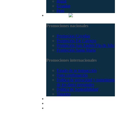
Brasil
Ecuador
Perú
Promociones
Promociones nacionales
Promocion Coveñas
Promoción Eje Cafetero
Promoción San Andrés Fin de Año
Promoción Santa Marta
Promociones internacionales
Estado de tu transacción
Pago confirmación
Política de privacidad y tratamiento
de los datos personales
Política de Sostenibilidad
Tiquetes
Cotizar
Vuelos
Contactenos