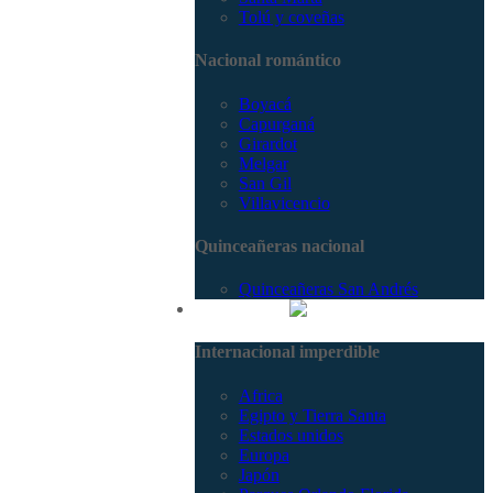
Tolú y coveñas
Nacional romántico
Boyacá
Capurganá
Girardot
Melgar
San Gil
Villavicencio
Quinceañeras nacional
Quinceañeras San Andrés
Internacional
Internacional imperdible
Africa
Egipto y Tierra Santa
Estados unidos
Europa
Japón