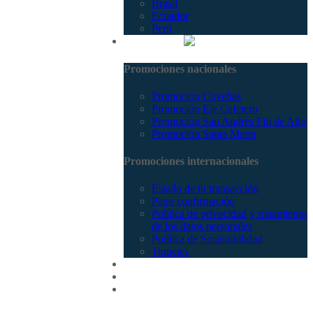
Brasil
Ecuador
Perú
Promociones
Promociones nacionales
Promocion Coveñas
Promoción Eje Cafetero
Promoción San Andrés Fin de Año
Promoción Santa Marta
Promociones internacionales
Estado de tu transacción
Pago confirmación
Política de privacidad y tratamiento
de los datos personales
Política de Sostenibilidad
Tiquetes
Cotizar
Vuelos
Contactenos