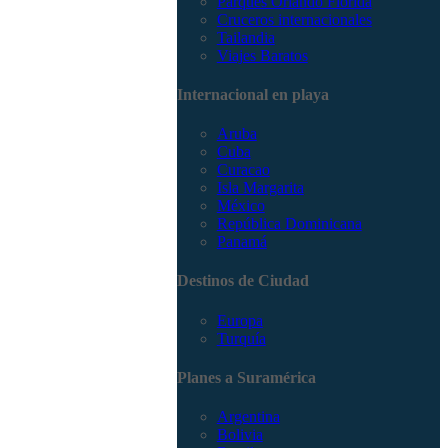
Parques Orlando Florida
Cruceros internacionales
Tailandia
Viajes Baratos
Internacional en playa
Aruba
Cuba
Curacao
Isla Margarita
México
República Dominicana
Panamá
Destinos de Ciudad
Europa
Turquía
Planes a Suramérica
Argentina
Bolivia