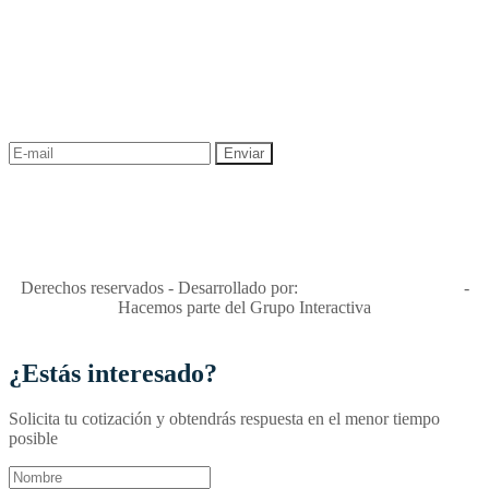
NEWSLETTER
¡Recibe las mejores promociones para tus viajes,
descuentos y ofertas!
"Viajes Interactiva SAS - Nit 900.460.613-2, amiga de los niños y
niñas y enemiga de su explotación y de su abuso sexual."
Apóyamos la ley 679 que penaliza estos delitos en Colombia"
RNT No. 26346
Derechos reservados - Desarrollado por:
T&T Interactiva S.A.S
-
Hacemos parte del Grupo Interactiva
¿Estás interesado?
Solicita tu cotización y obtendrás respuesta en el menor tiempo
posible