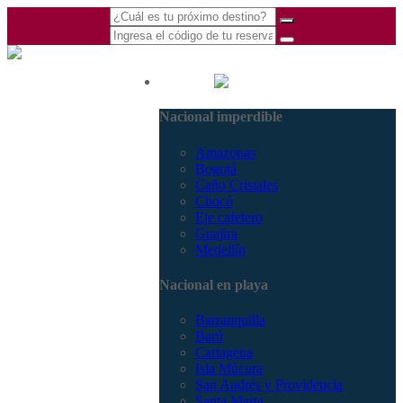
(601) 530 5586 -
Nacional
3168770630
Nacional imperdible
3168785400
Amazonas
Bogotá
Caño Cristales
Chocó
Eje cafetero
Guajira
Medellín
Nacional en playa
Barranquilla
Barú
Cartagena
Isla Múcura
San Andrés y Providencia
Santa Marta