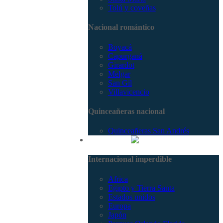
Tolú y coveñas
Nacional romántico
Boyacá
Capurganá
Girardot
Melgar
San Gil
Villavicencio
Quinceañeras nacional
Quinceañeras San Andrés
Internacional
Internacional imperdible
Africa
Egipto y Tierra Santa
Estados unidos
Europa
Japón