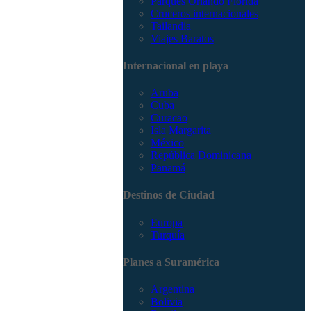
Parques Orlando Florida
Cruceros internacionales
Tailandia
Viajes Baratos
Internacional en playa
Aruba
Cuba
Curacao
Isla Margarita
México
República Dominicana
Panamá
Destinos de Ciudad
Europa
Turquía
Planes a Suramérica
Argentina
Bolivia