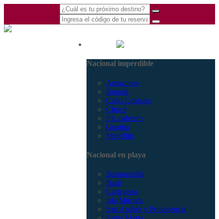
(601) 530 5586 -
Nacional
3168770630
Nacional imperdible
3168785400
Amazonas
Bogotá
Caño Cristales
Chocó
Eje cafetero
Guajira
Medellín
Nacional en playa
Barranquilla
Barú
Cartagena
Isla Múcura
San Andrés y Providencia
Santa Marta