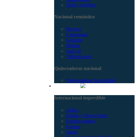
Tolú y coveñas
Nacional romántico
Boyacá
Capurganá
Girardot
Melgar
San Gil
Villavicencio
Quinceañeras nacional
Quinceañeras San Andrés
Internacional
Internacional imperdible
Africa
Egipto y Tierra Santa
Estados unidos
Europa
Japón