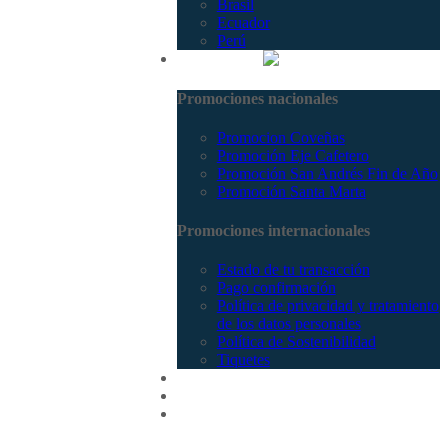
Brasil
Ecuador
Perú
Promociones
Promociones nacionales
Promocion Coveñas
Promoción Eje Cafetero
Promoción San Andrés Fin de Año
Promoción Santa Marta
Promociones internacionales
Estado de tu transacción
Pago confirmación
Política de privacidad y tratamiento
de los datos personales
Política de Sostenibilidad
Tiquetes
Cotizar
Vuelos
Contactenos