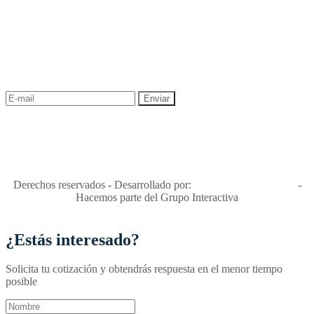
NEWSLETTER
¡Recibe las mejores promociones para tus viajes,
descuentos y ofertas!
"Viajes Interactiva SAS - Nit 900.460.613-2, amiga de los niños y
niñas y enemiga de su explotación y de su abuso sexual."
Apóyamos la ley 679 que penaliza estos delitos en Colombia"
RNT No. 26346
Derechos reservados - Desarrollado por:
T&T Interactiva S.A.S
-
Hacemos parte del Grupo Interactiva
¿Estás interesado?
Solicita tu cotización y obtendrás respuesta en el menor tiempo
posible