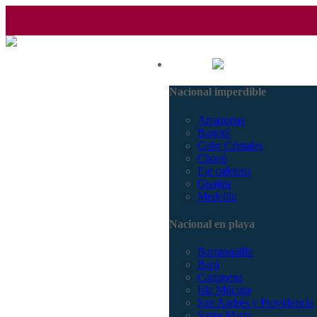
(601) 530 5586 - 3168770630
Nacional
3168785400
Nacional imperdible
Amazonas
Bogotá
Caño Cristales
Chocó
Eje cafetero
Guajira
Medellín
Nacional en playa
Barranquilla
Barú
Cartagena
Isla Múcura
San Andrés y Providencia
Santa Marta