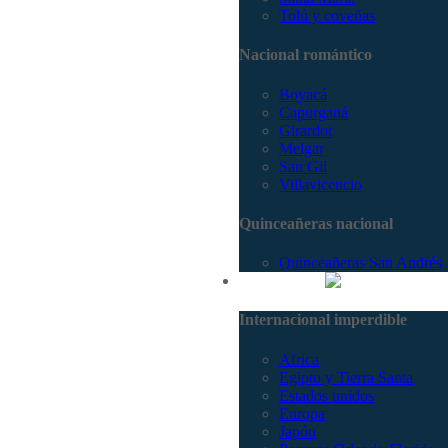
Tolú y coveñas
Nacional romántico
Boyacá
Capurganá
Girardot
Melgar
San Gil
Villavicencio
Quinceañeras nacional
Quinceañeras San Andrés
Internacional
Internacional imperdible
Africa
Egipto y Tierra Santa
Estados unidos
Europa
Japón