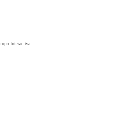
ción y de su abuso sexual."
rupo Interactiva