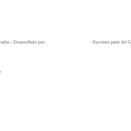
Nit 900.460.613-2, amiga de los niños y niñas y enemiga de su explota
Apóyamos la ley 679 que penaliza estos delitos en Colombia"
RNT No. 26346
ados - Desarrollado por:
T&T Interactiva S.A.S
- Hacemos parte del G
e