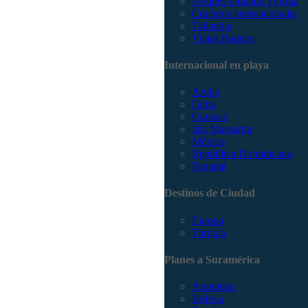
Parques Orlando Florida
Cruceros internacionales
Tailandia
Viajes Baratos
Internacional en playa
Aruba
Cuba
Curacao
Isla Margarita
México
República Dominicana
Panamá
Destinos de Ciudad
Europa
Turquía
Planes a Suramérica
Argentina
Bolivia