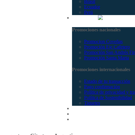
Brasil
Ecuador
Perú
Promociones
Promociones nacionales
Promocion Coveñas
Promoción Eje Cafetero
Promoción San Andrés Fi
Promoción Santa Marta
Promociones internacionales
Estado de tu transacción
Pago confirmación
Política de privacidad y tr
Política de Sostenibilidad
Tiquetes
Cotizar
Vuelos
Contactenos