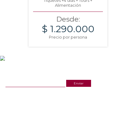
Tiquetes +4 días + Tours +
Alimentación
Desde:
$ 1.290.000
Precio por persona
NEWSLETTER
¡Recibe las mejores promociones para tus viajes,
descuentos y ofertas!
ACERCA DE NOSOTROS
ESTAMOS UBICADOS
(601) 530 5586
Cr 14 # 94-44 OF 602
3168770630
NUESTRAS REDES
CELULAR Y WHATSAPP
3168770630
LINKS
3168785400