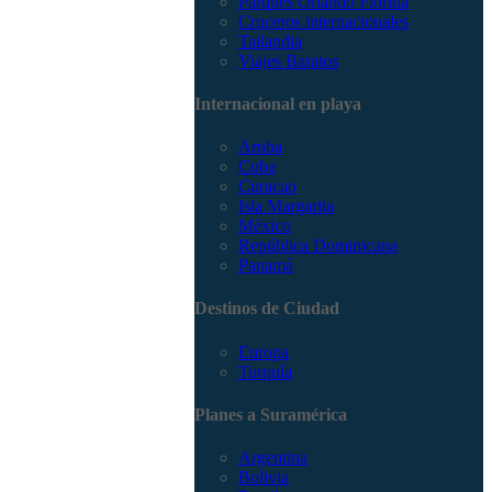
Parques Orlando Florida
Cruceros internacionales
Tailandia
Viajes Baratos
Internacional en playa
Aruba
Cuba
Curacao
Isla Margarita
México
República Dominicana
Panamá
Destinos de Ciudad
Europa
Turquía
Planes a Suramérica
Argentina
Bolivia