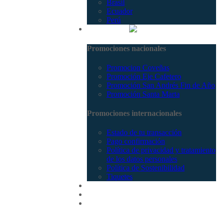
Brasil
Ecuador
Perú
Promociones
Promociones nacionales
Promocion Coveñas
Promoción Eje Cafetero
Promoción San Andrés Fin de Año
Promoción Santa Marta
Promociones internacionales
Estado de tu transacción
Pago confirmación
Política de privacidad y tratamiento
de los datos personales
Política de Sostenibilidad
Tiquetes
Cotizar
Vuelos
Contactenos