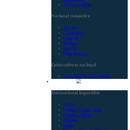
Tolú y coveñas
Nacional romántico
Boyacá
Capurganá
Girardot
Melgar
San Gil
Villavicencio
Quinceañeras nacional
Quinceañeras San Andrés
Internacional
Internacional imperdible
Africa
Egipto y Tierra Santa
Estados unidos
Europa
Japón