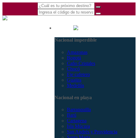
(601) 530 5586 -
Nacional
3168770630
Nacional imperdible
3168785400
Amazonas
Bogotá
Caño Cristales
Chocó
Eje cafetero
Guajira
Medellín
Nacional en playa
Barranquilla
Barú
Cartagena
Isla Múcura
San Andrés y Providencia
Santa Marta