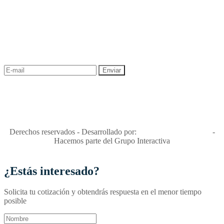
NEWSLETTER
¡Recibe las mejores promociones para tus viajes,
descuentos y ofertas!
"Viajes Interactiva SAS - Nit 900.460.613-2, amiga de los niños y
niñas y enemiga de su explotación y de su abuso sexual."
Apóyamos la ley 679 que penaliza estos delitos en Colombia"
RNT No. 26346
Derechos reservados - Desarrollado por:
T&T Interactiva S.A.S
-
Hacemos parte del Grupo Interactiva
¿Estás interesado?
Solicita tu cotización y obtendrás respuesta en el menor tiempo
posible