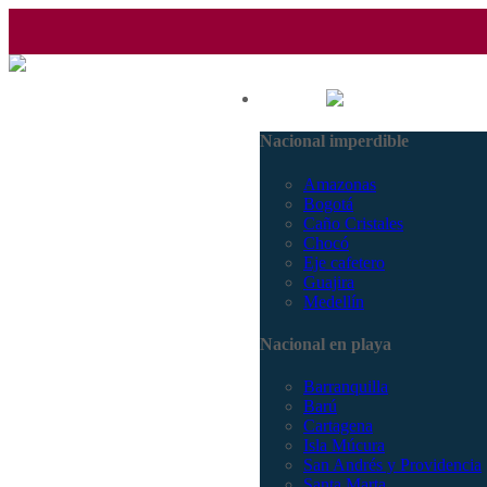
(601) 530 5586 - 3168770630
Nacional
3168785400
Nacional imperdible
Amazonas
Bogotá
Caño Cristales
Chocó
Eje cafetero
Guajira
Medellín
Nacional en playa
Barranquilla
Barú
Cartagena
Isla Múcura
San Andrés y Providencia
Santa Marta