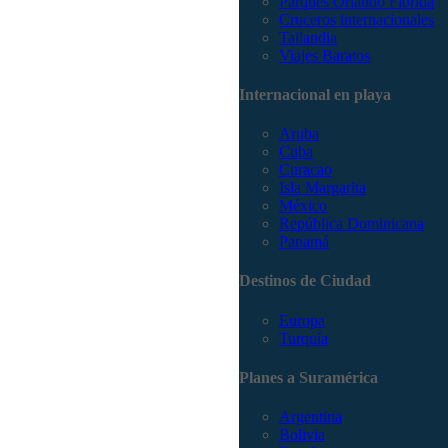
Parques Orlando Florida
Cruceros internacionales
Tailandia
Viajes Baratos
Internacional en playa
Aruba
Cuba
Curacao
Isla Margarita
México
República Dominicana
Panamá
Destinos de Ciudad
Europa
Turquía
Planes a Suramérica
Argentina
Bolivia