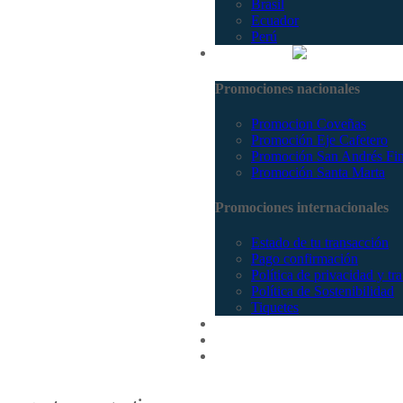
Brasil
Ecuador
Perú
Promociones
Promociones nacionales
Promocion Coveñas
Promoción Eje Cafetero
Promoción San Andrés Fi
Promoción Santa Marta
Promociones internacionales
Estado de tu transacción
Pago confirmación
Política de privacidad y tr
Política de Sostenibilidad
Tiquetes
Cotizar
Vuelos
Contactenos