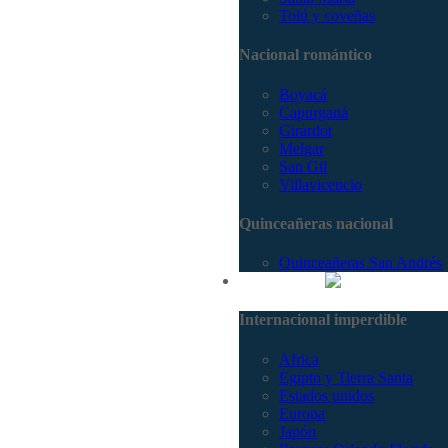
Tolú y coveñas
Nacional romántico
Boyacá
Capurganá
Girardot
Melgar
San Gil
Villavicencio
Quinceañeras nacional
Quinceañeras San Andrés
Internacional
Internacional imperdible
Africa
Egipto y Tierra Santa
Estados unidos
Europa
Japón