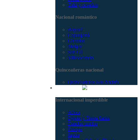
Tolú y coveñas
Nacional romántico
Boyacá
Capurganá
Girardot
Melgar
San Gil
Villavicencio
Quinceañeras nacional
Quinceañeras San Andrés
Internacional
Internacional imperdible
Africa
Egipto y Tierra Santa
Estados unidos
Europa
Japón