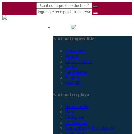
(601) 530 5586 -
Nacional
3168770630
Nacional imperdible
3168785400
Amazonas
Bogotá
Caño Cristales
Chocó
Eje cafetero
Guajira
Medellín
Nacional en playa
Barranquilla
Barú
Cartagena
Isla Múcura
San Andrés y Providencia
Santa Marta