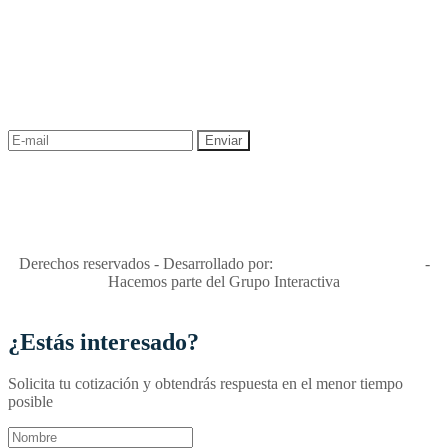
NEWSLETTER
¡Recibe las mejores promociones para tus viajes,
descuentos y ofertas!
"Viajes Interactiva SAS - Nit 900.460.613-2, amiga de los niños y
niñas y enemiga de su explotación y de su abuso sexual."
Apóyamos la ley 679 que penaliza estos delitos en Colombia"
RNT No. 26346
Derechos reservados - Desarrollado por:
T&T Interactiva S.A.S
-
Hacemos parte del Grupo Interactiva
¿Estás interesado?
Solicita tu cotización y obtendrás respuesta en el menor tiempo
posible