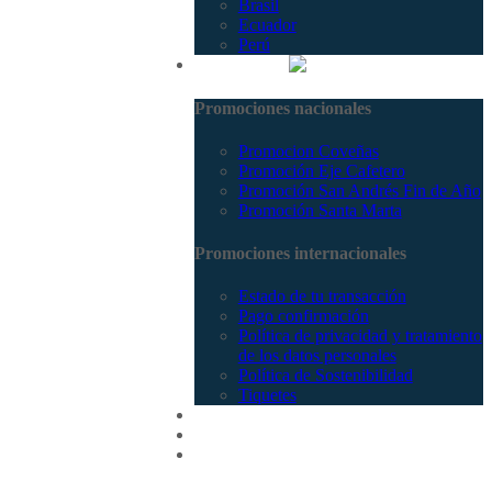
Brasil
Ecuador
Perú
Promociones
Promociones nacionales
Promocion Coveñas
Promoción Eje Cafetero
Promoción San Andrés Fin de Año
Promoción Santa Marta
Promociones internacionales
Estado de tu transacción
Pago confirmación
Política de privacidad y tratamiento
de los datos personales
Política de Sostenibilidad
Tiquetes
Cotizar
Vuelos
Contactenos