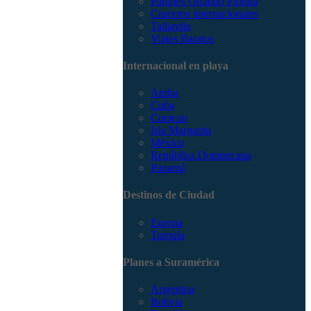
Parques Orlando Florida
Cruceros internacionales
Tailandia
Viajes Baratos
Internacional en playa
Aruba
Cuba
Curacao
Isla Margarita
México
República Dominicana
Panamá
Destinos de Ciudad
Europa
Turquía
Planes a Suramérica
Argentina
Bolivia