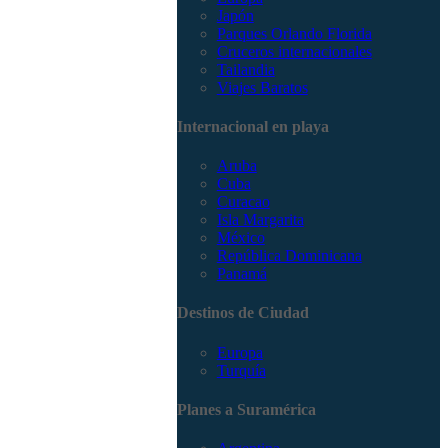
Japón
Parques Orlando Florida
Cruceros internacionales
Tailandia
Viajes Baratos
Internacional en playa
Aruba
Cuba
Curacao
Isla Margarita
México
República Dominicana
Panamá
Destinos de Ciudad
Europa
Turquía
Planes a Suramérica