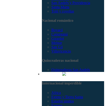
San Andrés y Providencia
Santa Marta
Tolú y coveñas
Nacional romántico
Boyacá
Capurganá
Girardot
Melgar
San Gil
Villavicencio
Quinceañeras nacional
Quinceañeras San Andrés
Internacional
Internacional imperdible
Africa
Egipto y Tierra Santa
Estados unidos
Europa