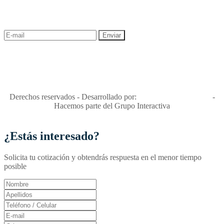
¡Recibe las mejores promociones para tus viajes,
descuentos y ofertas!
"Viajes Interactiva SAS - Nit 900.460.613-2, amiga de los niños y
niñas y enemiga de su explotación y de su abuso sexual."
Apóyamos la ley 679 que penaliza estos delitos en Colombia"
RNT No. 26346
Derechos reservados - Desarrollado por:
T&T Interactiva S.A.S
-
Hacemos parte del Grupo Interactiva
¿Estás interesado?
Solicita tu cotización y obtendrás respuesta en el menor tiempo
posible