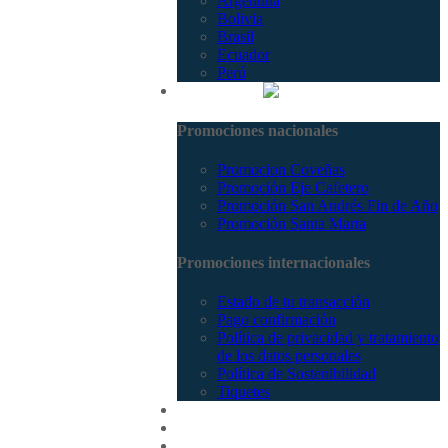
Argentina
Bolivia
Brasil
Ecuador
Perú
Promociones
Promociones nacionales
Promocion Coveñas
Promoción Eje Cafetero
Promoción San Andrés Fin de Año
Promoción Santa Marta
Promociones internacionales
Estado de tu transacción
Pago confirmación
Política de privacidad y tratamiento
de los datos personales
Política de Sostenibilidad
Tiquetes
Cotizar
Vuelos
Contactenos