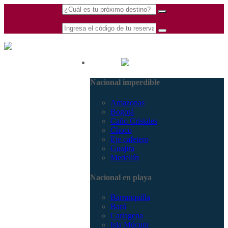
(601) 530 5586 -
Nacional
3168770630
Nacional imperdible
3168785400
Amazonas
Bogotá
Caño Cristales
Chocó
Eje cafetero
Guajira
Medellín
Nacional en playa
Barranquilla
Barú
Cartagena
Isla Múcura