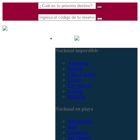
(601) 530 5586 -
Nacional
3168770630
Nacional imperdible
3168785400
Amazonas
Bogotá
Caño Cristales
Chocó
Eje cafetero
Guajira
Medellín
Nacional en playa
Barranquilla
Barú
Cartagena
Isla Múcura