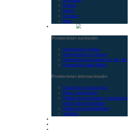
Argentina
Bolivia
Brasil
Ecuador
Perú
Promociones
Promociones nacionales
Promocion Coveñas
Promoción Eje Cafetero
Promoción San Andrés Fin de Año
Promoción Santa Marta
Promociones internacionales
Estado de tu transacción
Pago confirmación
Política de privacidad y tratamiento
de los datos personales
Política de Sostenibilidad
Tiquetes
Cotizar
Vuelos
Contactenos