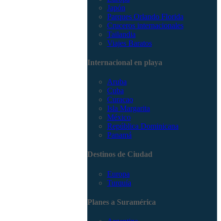
Japón
Parques Orlando Florida
Cruceros internacionales
Tailandia
Viajes Baratos
Internacional en playa
Aruba
Cuba
Curacao
Isla Margarita
México
República Dominicana
Panamá
Destinos de Ciudad
Europa
Turquía
Planes a Suramérica