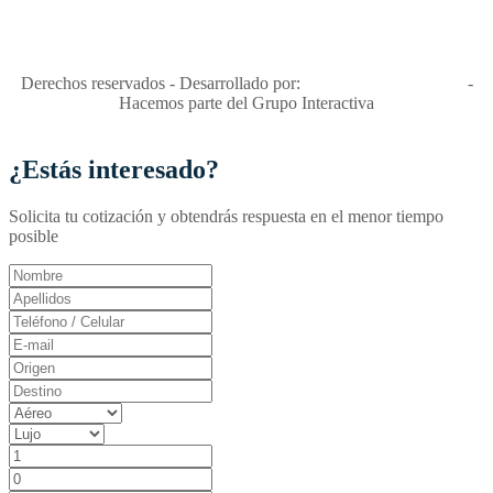
niñas y enemiga de su explotación y de su abuso sexual."
Apóyamos la ley 679 que penaliza estos delitos en Colombia"
RNT No. 26346
Derechos reservados - Desarrollado por:
T&T Interactiva S.A.S
-
Hacemos parte del Grupo Interactiva
¿Estás interesado?
Solicita tu cotización y obtendrás respuesta en el menor tiempo
posible