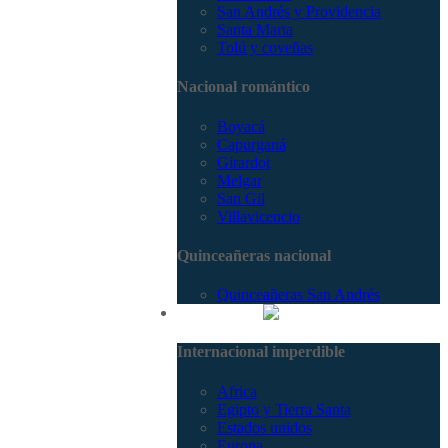
San Andrés y Providencia
Santa Marta
Tolú y coveñas
Nacional romántico
Boyacá
Capurganá
Girardot
Melgar
San Gil
Villavicencio
Quinceañeras nacional
Quinceañeras San Andrés
Internacional
Internacional imperdible
Africa
Egipto y Tierra Santa
Estados unidos
Europa