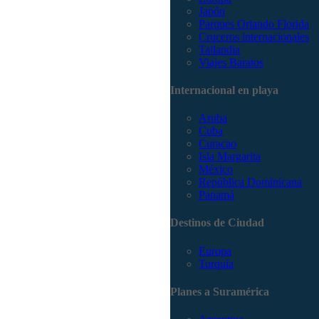
Japón
Parques Orlando Florida
Cruceros internacionales
Tailandia
Viajes Baratos
Internacional en playa
Aruba
Cuba
Curacao
Isla Margarita
México
República Dominicana
Panamá
Destinos de Ciudad
Europa
Turquía
Planes a Suramérica