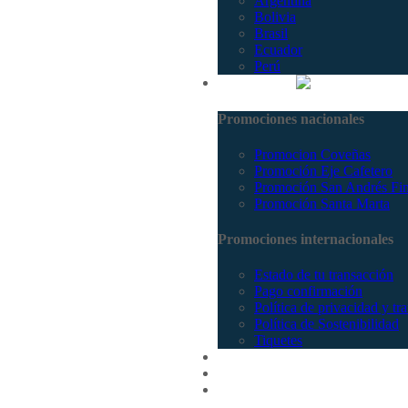
Argentina
Bolivia
Brasil
Ecuador
Perú
Promociones
Promociones nacionales
Promocion Coveñas
Promoción Eje Cafetero
Promoción San Andrés Fi
Promoción Santa Marta
Promociones internacionales
Estado de tu transacción
Pago confirmación
Política de privacidad y tr
Política de Sostenibilidad
Tiquetes
Cotizar
Vuelos
Contactenos