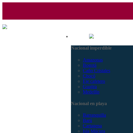
(601) 530 5586 - 3168770630
Nacional
3168785400
Nacional imperdible
Amazonas
Bogotá
Caño Cristales
Chocó
Eje cafetero
Guajira
Medellín
Nacional en playa
Barranquilla
Barú
Cartagena
Isla Múcura