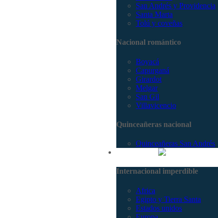
San Andrés y Providencia
Santa Marta
Tolú y coveñas
Nacional romántico
Boyacá
Capurganá
Girardot
Melgar
San Gil
Villavicencio
Quinceañeras nacional
Quinceañeras San Andrés
Internacional
Internacional imperdible
Africa
Egipto y Tierra Santa
Estados unidos
Europa