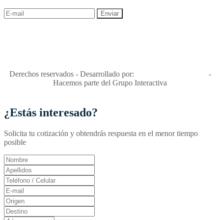
"Viajes Interactiva SAS - Nit 900.460.613-2, amiga de los niños y
niñas y enemiga de su explotación y de su abuso sexual."
Apóyamos la ley 679 que penaliza estos delitos en Colombia"
RNT No. 26346
Derechos reservados - Desarrollado por:
T&T Interactiva S.A.S
-
Hacemos parte del Grupo Interactiva
¿Estás interesado?
Solicita tu cotización y obtendrás respuesta en el menor tiempo
posible