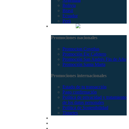
Argentina
Bolivia
Brasil
Ecuador
Perú
Promociones
Promociones nacionales
Promocion Coveñas
Promoción Eje Cafetero
Promoción San Andrés Fin de Año
Promoción Santa Marta
Promociones internacionales
Estado de tu transacción
Pago confirmación
Política de privacidad y tratamiento
de los datos personales
Política de Sostenibilidad
Tiquetes
Cotizar
Vuelos
Contactenos