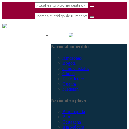
(601) 530 5586 -
Nacional
3168770630
Nacional imperdible
3168785400
Amazonas
Bogotá
Caño Cristales
Chocó
Eje cafetero
Guajira
Medellín
Nacional en playa
Barranquilla
Barú
Cartagena
Isla Múcura