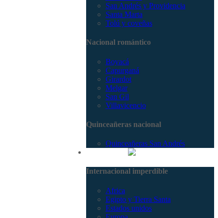
San Andrés y Providencia
Santa Marta
Tolú y coveñas
Nacional romántico
Boyacá
Capurganá
Girardot
Melgar
San Gil
Villavicencio
Quinceañeras nacional
Quinceañeras San Andrés
Internacional
Internacional imperdible
Africa
Egipto y Tierra Santa
Estados unidos
Europa