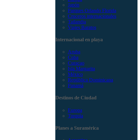
Japón
Parques Orlando Florida
Cruceros internacionales
Tailandia
Viajes Baratos
Internacional en playa
Aruba
Cuba
Curacao
Isla Margarita
México
República Dominicana
Panamá
Destinos de Ciudad
Europa
Turquía
Planes a Suramérica