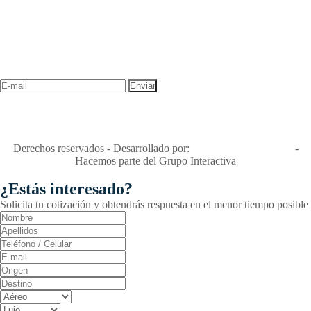
NEWSLETTER
¡Recibe las mejores promociones para tus viajes,
descuentos y ofertas!
"Viajes Interactiva SAS - Nit 900.460.613-2, amiga de los niños y
niñas y enemiga de su explotación y de su abuso sexual."
Apóyamos la ley 679 que penaliza estos delitos en Colombia"
RNT No. 26346
Derechos reservados - Desarrollado por:
T&T Interactiva S.A.S
-
Hacemos parte del Grupo Interactiva
¿Estás interesado?
Solicita tu cotización y obtendrás respuesta en el menor tiempo posible