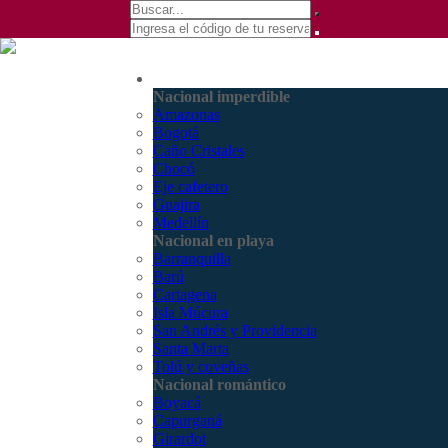
(601) 530 5586 -
Nacional
3168770630
Nacional imperdible
3168785400
Amazonas
Bogotá
Caño Cristales
Chocó
Eje cafetero
Guajira
Medellín
Nacional en playa
Barranquilla
Barú
Cartagena
Isla Múcura
San Andrés y Providencia
Santa Marta
Tolú y coveñas
Nacional romántico
Boyacá
Capurganá
Girardot