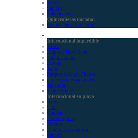
Melgar
San Gil
Villavicencio
Quinceañeras nacional
Quinceañeras San Andrés
Internacional
Internacional imperdible
Africa
Egipto y Tierra Santa
Estados unidos
Europa
Japón
Parques Orlando Florida
Cruceros internacionales
Tailandia
Viajes Baratos
Internacional en playa
Aruba
Cuba
Curacao
Isla Margarita
México
República Dominicana
Panamá