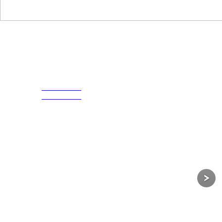
Disfruta
Cada Experiencia
¡Encuentra tu propio lugar en el Mundo!
Acerca de
CELULAR Y WHATSAPP
nosotros
3168770630
(601) 530
3168785400
5586
3168770630
Nuestras redes