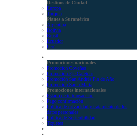
Destinos de Ciudad
Europa
Turquía
Planes a Suramérica
Argentina
Bolivia
Brasil
Ecuador
Perú
Promociones
Promociones nacionales
Promocion Coveñas
Promoción Eje Cafetero
Promoción San Andrés Fin de Año
Promoción Santa Marta
Promociones internacionales
Estado de tu transacción
Pago confirmación
Política de privacidad y tratamiento de los
datos personales
Política de Sostenibilidad
Tiquetes
Cotizar
Vuelos