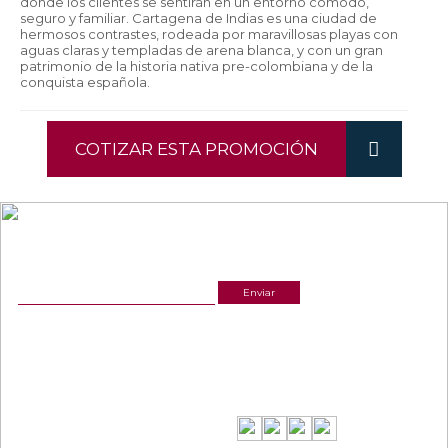
donde los clientes se sentirán en un entorno cómodo,
seguro y familiar. Cartagena de Indias es una ciudad de
hermosos contrastes, rodeada por maravillosas playas con
aguas claras y templadas de arena blanca, y con un gran
patrimonio de la historia nativa pre-colombiana y de la
conquista española.
COTIZAR ESTA PROMOCIÓN
NEWSLETTER
¡Recibe las mejores promociones para tus viajes,
descuentos y ofertas!
ACERCA DE NOSOTROS
ESTAMOS UBICADOS
(601) 530 5586
Cr 14 # 94-44 OF 602
3168770630
NUESTRAS REDES
CELULAR Y WHATSAPP
3168770630