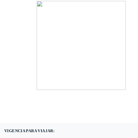
(601) 530 5586 -
3168785400
3168770630
VIGENCIA PARA VIAJAR: