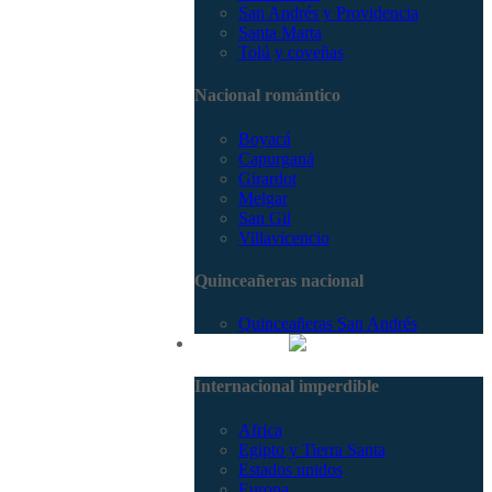
San Andrés y Providencia
Santa Marta
Tolú y coveñas
Nacional romántico
Boyacá
Capurganá
Girardot
Melgar
San Gil
Villavicencio
Quinceañeras nacional
Quinceañeras San Andrés
Internacional
Internacional imperdible
Africa
Egipto y Tierra Santa
Estados unidos
Europa