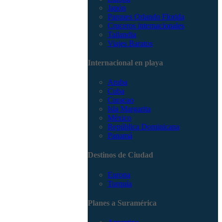
Japón
Parques Orlando Florida
Cruceros internacionales
Tailandia
Viajes Baratos
Internacional en playa
Aruba
Cuba
Curacao
Isla Margarita
México
República Dominicana
Panamá
Destinos de Ciudad
Europa
Turquía
Planes a Suramérica