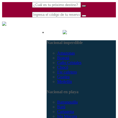
(601) 530 5586 -
Nacional
3168770630
Nacional imperdible
3168785400
Amazonas
Bogotá
Caño Cristales
Chocó
Eje cafetero
Guajira
Medellín
Nacional en playa
Barranquilla
Barú
Cartagena
Isla Múcura