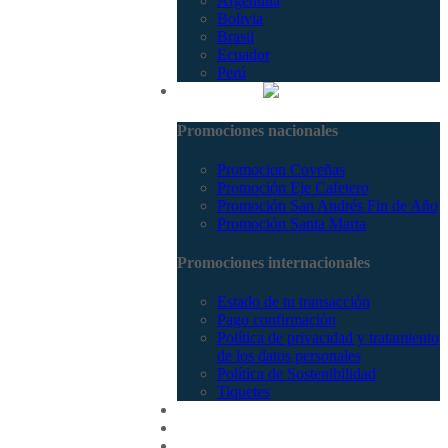
Argentina
Bolivia
Brasil
Ecuador
Perú
Promociones
Promociones nacionales
Promocion Coveñas
Promoción Eje Cafetero
Promoción San Andrés Fin de Año
Promoción Santa Marta
Promociones internacionales
Estado de tu transacción
Pago confirmación
Política de privacidad y tratamiento
de los datos personales
Política de Sostenibilidad
Tiquetes
Cotizar
Vuelos
Contactenos