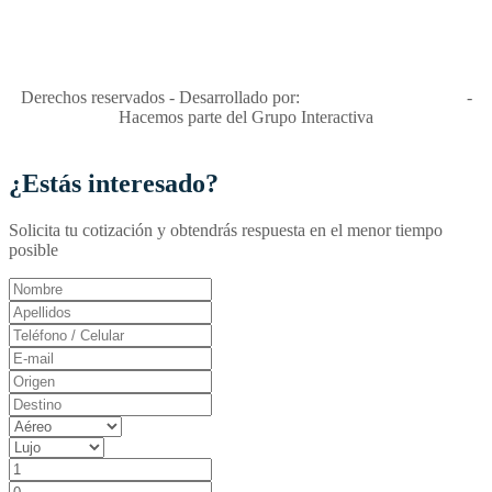
"Viajes Interactiva SAS - Nit 900.460.613-2, amiga de los niños y
niñas y enemiga de su explotación y de su abuso sexual."
Apóyamos la ley 679 que penaliza estos delitos en Colombia"
RNT No. 26346
Derechos reservados - Desarrollado por:
T&T Interactiva S.A.S
-
Hacemos parte del Grupo Interactiva
¿Estás interesado?
Solicita tu cotización y obtendrás respuesta en el menor tiempo
posible