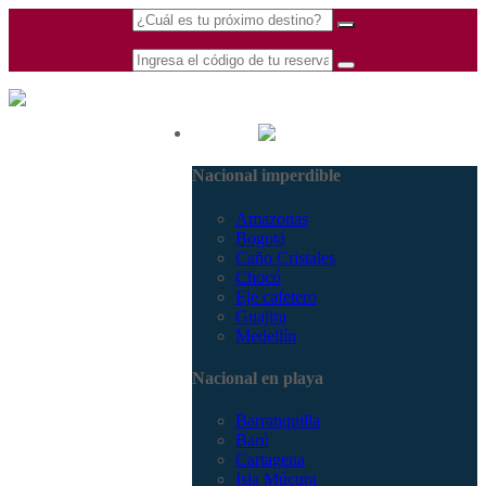
(601) 530 5586 -
Nacional
3168770630
Nacional imperdible
3168785400
Amazonas
Bogotá
Caño Cristales
Chocó
Eje cafetero
Guajira
Medellín
Nacional en playa
Barranquilla
Barú
Cartagena
Isla Múcura