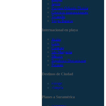
Japón
Parques Orlando Florida
Cruceros internacionales
Tailandia
Viajes Baratos
Internacional en playa
Aruba
Cuba
Curacao
Isla Margarita
México
República Dominicana
Panamá
Destinos de Ciudad
Europa
Turquía
Planes a Suramérica