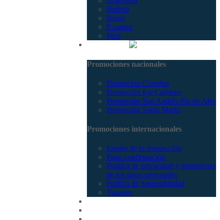
Argentina
Bolivia
Brasil
Ecuador
Perú
Promociones
Promociones nacionales
Promocion Coveñas
Promoción Eje Cafetero
Promoción San Andrés Fin de Año
Promoción Santa Marta
Promociones internacionales
Estado de tu transacción
Pago confirmación
Política de privacidad y tratamiento
de los datos personales
Política de Sostenibilidad
Tiquetes
Cotizar
Vuelos
Contactenos