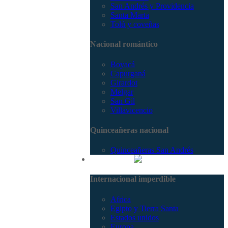
San Andrés y Providencia
Santa Marta
Tolú y coveñas
Nacional romántico
Boyacá
Capurganá
Girardot
Melgar
San Gil
Villavicencio
Quinceañeras nacional
Quinceañeras San Andrés
Internacional
Internacional imperdible
Africa
Egipto y Tierra Santa
Estados unidos
Europa