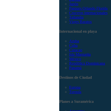
Japón
Parques Orlando Florida
Cruceros internacionales
Tailandia
Viajes Baratos
Internacional en playa
Aruba
Cuba
Curacao
Isla Margarita
México
República Dominicana
Panamá
Destinos de Ciudad
Europa
Turquía
Planes a Suramérica