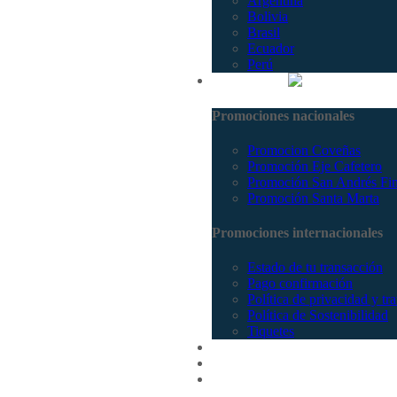
Argentina
Bolivia
Brasil
Ecuador
Perú
Promociones
Promociones nacionales
Promocion Coveñas
Promoción Eje Cafetero
Promoción San Andrés Fi
Promoción Santa Marta
Promociones internacionales
Estado de tu transacción
Pago confirmación
Política de privacidad y tr
Política de Sostenibilidad
Tiquetes
Cotizar
Vuelos
Contactenos