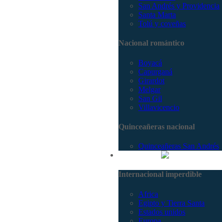
San Andrés y Providencia
Santa Marta
Tolú y coveñas
Nacional romántico
Boyacá
Capurganá
Girardot
Melgar
San Gil
Villavicencio
Quinceañeras nacional
Quinceañeras San Andrés
Internacional
Internacional imperdible
Africa
Egipto y Tierra Santa
Estados unidos
Europa