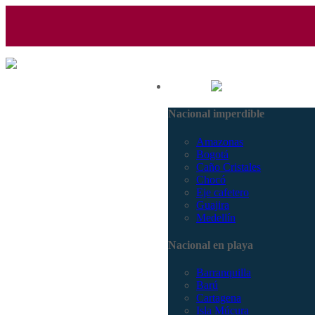
(601) 530 5586 - 3168770630
Nacional
3168785400
Nacional imperdible
Amazonas
Bogotá
Caño Cristales
Chocó
Eje cafetero
Guajira
Medellín
Nacional en playa
Barranquilla
Barú
Cartagena
Isla Múcura