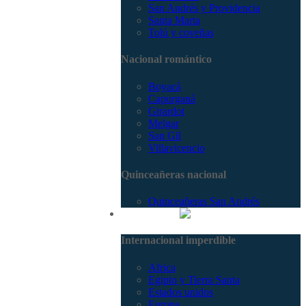
San Andrés y Providencia
Santa Marta
Tolú y coveñas
Nacional romántico
Boyacá
Capurganá
Girardot
Melgar
San Gil
Villavicencio
Quinceañeras nacional
Quinceañeras San Andrés
Internacional
Internacional imperdible
Africa
Egipto y Tierra Santa
Estados unidos
Europa