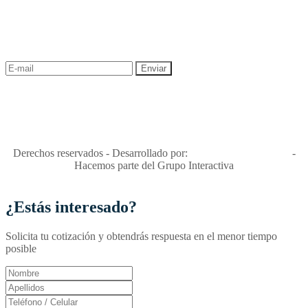
¡Recibe las mejores promociones para tus viajes,
descuentos y ofertas!
"Viajes Interactiva SAS - Nit 900.460.613-2, amiga de los niños y
niñas y enemiga de su explotación y de su abuso sexual."
Apóyamos la ley 679 que penaliza estos delitos en Colombia"
RNT No. 26346
Derechos reservados - Desarrollado por:
T&T Interactiva S.A.S
-
Hacemos parte del Grupo Interactiva
¿Estás interesado?
Solicita tu cotización y obtendrás respuesta en el menor tiempo
posible