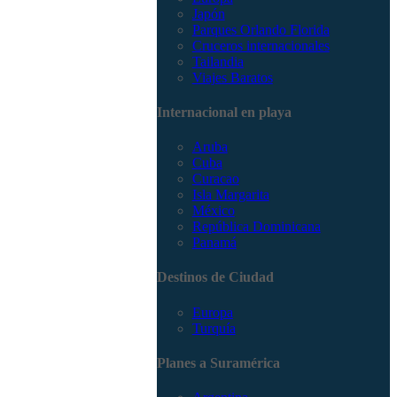
Japón
Parques Orlando Florida
Cruceros internacionales
Tailandia
Viajes Baratos
Internacional en playa
Aruba
Cuba
Curacao
Isla Margarita
México
República Dominicana
Panamá
Destinos de Ciudad
Europa
Turquía
Planes a Suramérica