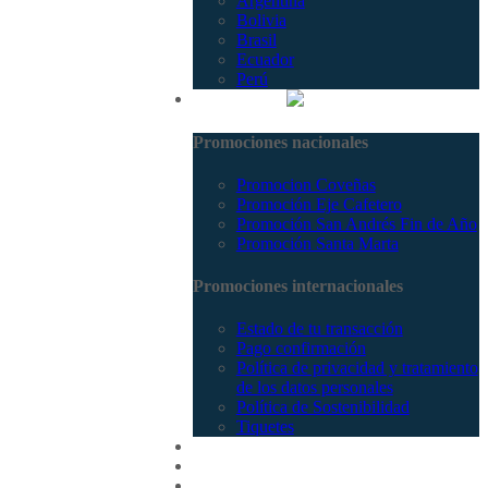
Argentina
Bolivia
Brasil
Ecuador
Perú
Promociones
Promociones nacionales
Promocion Coveñas
Promoción Eje Cafetero
Promoción San Andrés Fin de Año
Promoción Santa Marta
Promociones internacionales
Estado de tu transacción
Pago confirmación
Política de privacidad y tratamiento
de los datos personales
Política de Sostenibilidad
Tiquetes
Cotizar
Vuelos
Contactenos