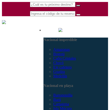
(601) 530 5586 -
Nacional
3168770630
Nacional imperdible
3168785400
Amazonas
Bogotá
Caño Cristales
Chocó
Eje cafetero
Guajira
Medellín
Nacional en playa
Barranquilla
Barú
Cartagena
Isla Múcura