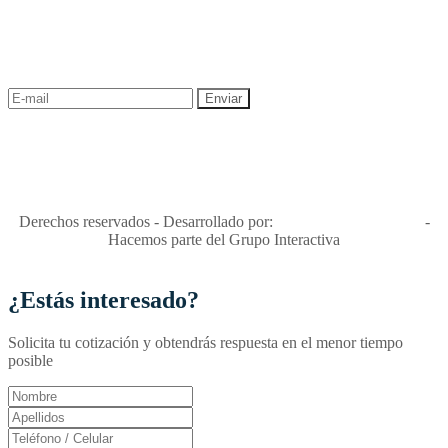
¡Recibe las mejores promociones para tus viajes,
descuentos y ofertas!
"Viajes Interactiva SAS - Nit 900.460.613-2, amiga de los niños y
niñas y enemiga de su explotación y de su abuso sexual."
Apóyamos la ley 679 que penaliza estos delitos en Colombia"
RNT No. 26346
Derechos reservados - Desarrollado por:
T&T Interactiva S.A.S
-
Hacemos parte del Grupo Interactiva
¿Estás interesado?
Solicita tu cotización y obtendrás respuesta en el menor tiempo
posible