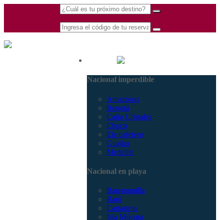
(601) 530 5586 -
Nacional
3168770630
Nacional imperdible
3168785400
Amazonas
Bogotá
Caño Cristales
Chocó
Eje cafetero
Guajira
Medellín
Nacional en playa
Barranquilla
Barú
Cartagena
Isla Múcura