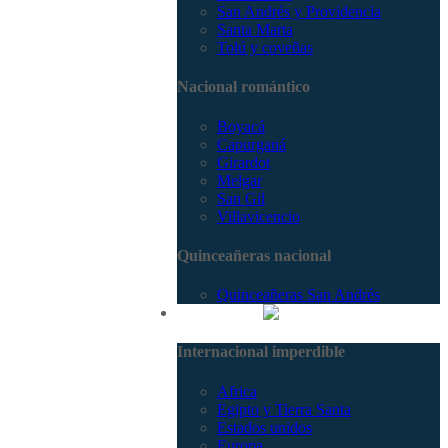
San Andrés y Providencia
Santa Marta
Tolú y coveñas
Nacional romántico
Boyacá
Capurganá
Girardot
Melgar
San Gil
Villavicencio
Quinceañeras nacional
Quinceañeras San Andrés
Internacional
Internacional imperdible
Africa
Egipto y Tierra Santa
Estados unidos
Europa