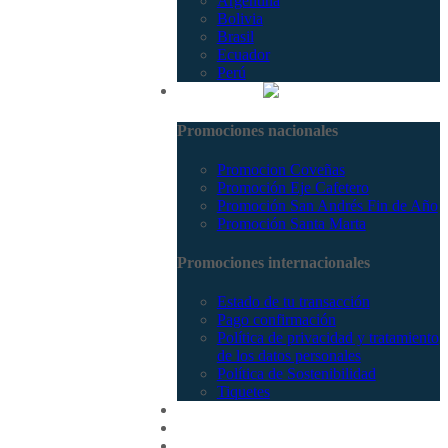
Argentina
Bolivia
Brasil
Ecuador
Perú
Promociones
Promociones nacionales
Promocion Coveñas
Promoción Eje Cafetero
Promoción San Andrés Fin de Año
Promoción Santa Marta
Promociones internacionales
Estado de tu transacción
Pago confirmación
Política de privacidad y tratamiento
de los datos personales
Política de Sostenibilidad
Tiquetes
Cotizar
Vuelos
Contactenos