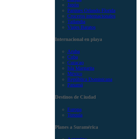
Japón
Parques Orlando Florida
Cruceros internacionales
Tailandia
Viajes Baratos
Internacional en playa
Aruba
Cuba
Curacao
Isla Margarita
México
República Dominicana
Panamá
Destinos de Ciudad
Europa
Turquía
Planes a Suramérica