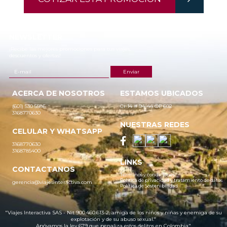
NEWSLETTER
¡Recibe las mejores promociones para tus viajes,
descuentos y ofertas!
ACERCA DE NOSOTROS
ESTAMOS UBICADOS
(601) 530 5586
Cr 14 # 94-44 OF 602
3168770630
NUESTRAS REDES
CELULAR Y WHATSAPP
3168770630
3168785400
LINKS
CONTACTANOS
Términos y condiciones
Política de privacidad y tratamiento de datos
gerencia@viajesinteractiva.com
Política de Sostenibilidad
"Viajes Interactiva SAS - Nit 900.460.613-2, amiga de los niños y niñas y enemiga de su
explotación y de su abuso sexual."
Apóyamos la ley 679 que penaliza estos delitos en Colombia"