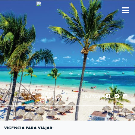
(601) 530 5586 -
3168785400
3168770630
VIGENCIA PARA VIAJAR: