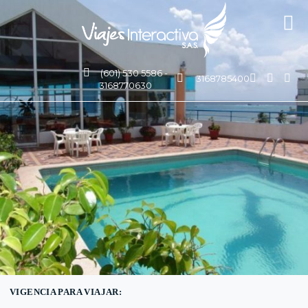
(601) 530 5586 -
3168785400
3168770630
VIGENCIA PARA VIAJAR: