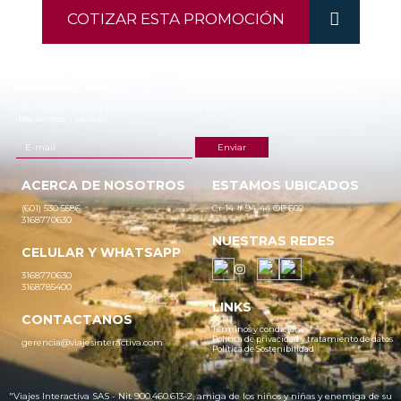
COTIZAR ESTA PROMOCIÓN
NEWSLETTER
¡Recibe las mejores promociones para tus viajes,
descuentos y ofertas!
ACERCA DE NOSOTROS
ESTAMOS UBICADOS
(601) 530 5586
Cr 14 # 94-44 OF 602
3168770630
NUESTRAS REDES
CELULAR Y WHATSAPP
3168770630
3168785400
LINKS
CONTACTANOS
Términos y condiciones
Política de privacidad y tratamiento de datos
gerencia@viajesinteractiva.com
Política de Sostenibilidad
"Viajes Interactiva SAS - Nit 900.460.613-2, amiga de los niños y niñas y enemiga de su