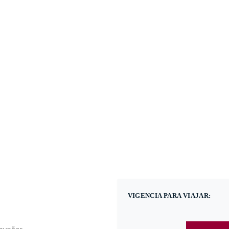
(601) 530 5586 - 31
Nacional
Internacional
Promoci
VIGENCIA PARA VIAJAR: