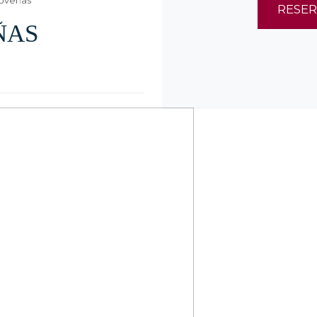
oveñas
RESE
ÑAS