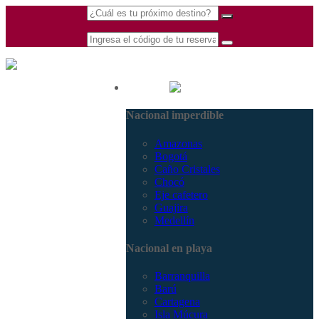
(601) 530 5586 -
Nacional
3168770630
Nacional imperdible
3168785400
Amazonas
Bogotá
Caño Cristales
Chocó
Eje cafetero
Guajira
Medellín
Nacional en playa
Barranquilla
Barú
Cartagena
Isla Múcura