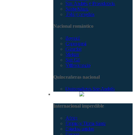
San Andrés y Providencia
Santa Marta
Tolú y coveñas
Nacional romántico
Boyacá
Capurganá
Girardot
Melgar
San Gil
Villavicencio
Quinceañeras nacional
Quinceañeras San Andrés
Internacional
Internacional imperdible
Africa
Egipto y Tierra Santa
Estados unidos
Europa