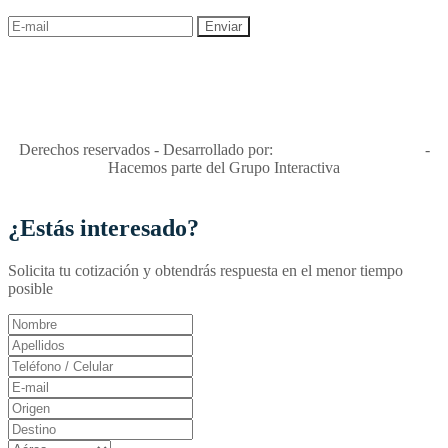
"Viajes Interactiva SAS - Nit 900.460.613-2, amiga de los niños y
niñas y enemiga de su explotación y de su abuso sexual."
Apóyamos la ley 679 que penaliza estos delitos en Colombia"
RNT No. 26346
Derechos reservados - Desarrollado por:
T&T Interactiva S.A.S
-
Hacemos parte del Grupo Interactiva
¿Estás interesado?
Solicita tu cotización y obtendrás respuesta en el menor tiempo
posible