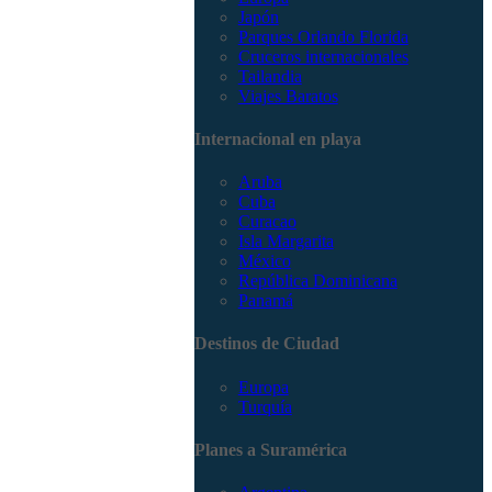
Japón
Parques Orlando Florida
Cruceros internacionales
Tailandia
Viajes Baratos
Internacional en playa
Aruba
Cuba
Curacao
Isla Margarita
México
República Dominicana
Panamá
Destinos de Ciudad
Europa
Turquía
Planes a Suramérica