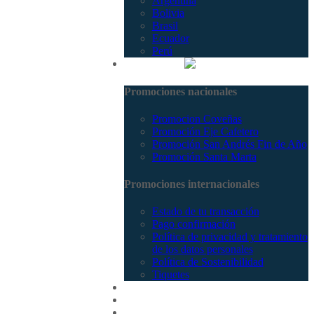
Argentina
Bolivia
Brasil
Ecuador
Perú
Promociones
Promociones nacionales
Promocion Coveñas
Promoción Eje Cafetero
Promoción San Andrés Fin de Año
Promoción Santa Marta
Promociones internacionales
Estado de tu transacción
Pago confirmación
Política de privacidad y tratamiento
de los datos personales
Política de Sostenibilidad
Tiquetes
Cotizar
Vuelos
Contactenos