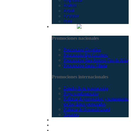
Argentina
Bolivia
Brasil
Ecuador
Perú
Promociones
Promociones nacionales
Promocion Coveñas
Promoción Eje Cafetero
Promoción San Andrés Fin de Año
Promoción Santa Marta
Promociones internacionales
Estado de tu transacción
Pago confirmación
Política de privacidad y tratamiento
de los datos personales
Política de Sostenibilidad
Tiquetes
Cotizar
Vuelos
Contactenos