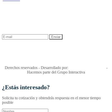
NEWSLETTER
¡Recibe las mejores promociones para tus viajes,
descuentos y ofertas!
"Viajes Interactiva SAS - Nit 900.460.613-2, amiga de los niños y
niñas y enemiga de su explotación y de su abuso sexual."
Apóyamos la ley 679 que penaliza estos delitos en Colombia"
RNT No. 26346
Derechos reservados - Desarrollado por:
T&T Interactiva S.A.S
-
Hacemos parte del Grupo Interactiva
¿Estás interesado?
Solicita tu cotización y obtendrás respuesta en el menor tiempo
posible