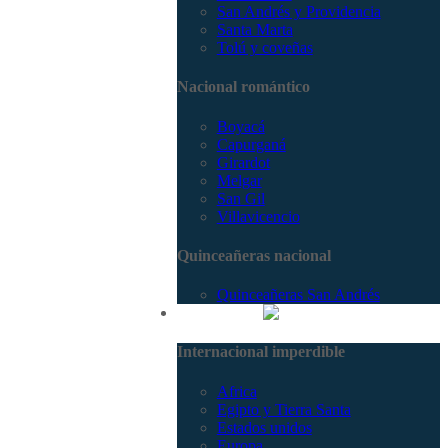
San Andrés y Providencia
Santa Marta
Tolú y coveñas
Nacional romántico
Boyacá
Capurganá
Girardot
Melgar
San Gil
Villavicencio
Quinceañeras nacional
Quinceañeras San Andrés
Internacional
Internacional imperdible
Africa
Egipto y Tierra Santa
Estados unidos
Europa