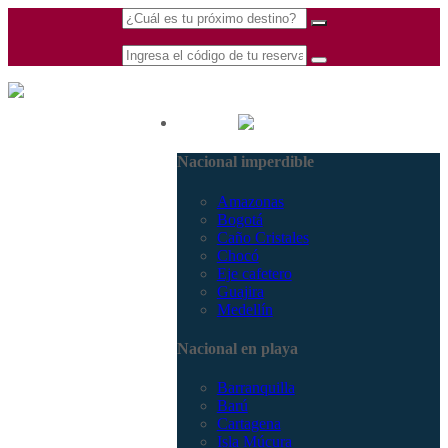
(601) 530 5586 -
Nacional
3168770630
Nacional imperdible
3168785400
Amazonas
Bogotá
Caño Cristales
Chocó
Eje cafetero
Guajira
Medellín
Nacional en playa
Barranquilla
Barú
Cartagena
Isla Múcura