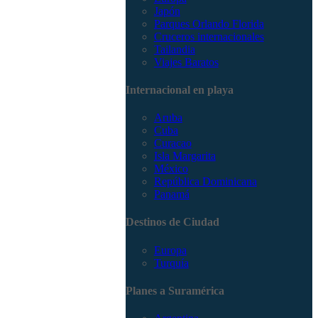
Japón
Parques Orlando Florida
Cruceros internacionales
Tailandia
Viajes Baratos
Internacional en playa
Aruba
Cuba
Curacao
Isla Margarita
México
República Dominicana
Panamá
Destinos de Ciudad
Europa
Turquía
Planes a Suramérica