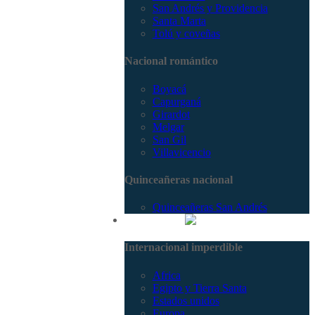
San Andrés y Providencia
Santa Marta
Tolú y coveñas
Nacional romántico
Boyacá
Capurganá
Girardot
Melgar
San Gil
Villavicencio
Quinceañeras nacional
Quinceañeras San Andrés
Internacional
Internacional imperdible
Africa
Egipto y Tierra Santa
Estados unidos
Europa