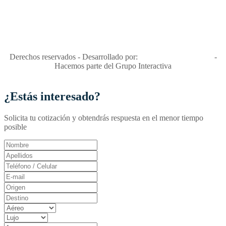
"Viajes Interactiva SAS - Nit 900.460.613-2, amiga de los niños y
niñas y enemiga de su explotación y de su abuso sexual."
Apóyamos la ley 679 que penaliza estos delitos en Colombia"
RNT No. 26346
Derechos reservados - Desarrollado por:
T&T Interactiva S.A.S
-
Hacemos parte del Grupo Interactiva
¿Estás interesado?
Solicita tu cotización y obtendrás respuesta en el menor tiempo
posible