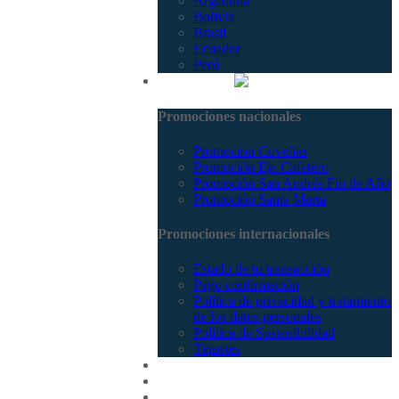
Argentina
Bolivia
Brasil
Ecuador
Perú
Promociones
Promociones nacionales
Promocion Coveñas
Promoción Eje Cafetero
Promoción San Andrés Fin de Año
Promoción Santa Marta
Promociones internacionales
Estado de tu transacción
Pago confirmación
Política de privacidad y tratamiento
de los datos personales
Política de Sostenibilidad
Tiquetes
Cotizar
Vuelos
Contactenos