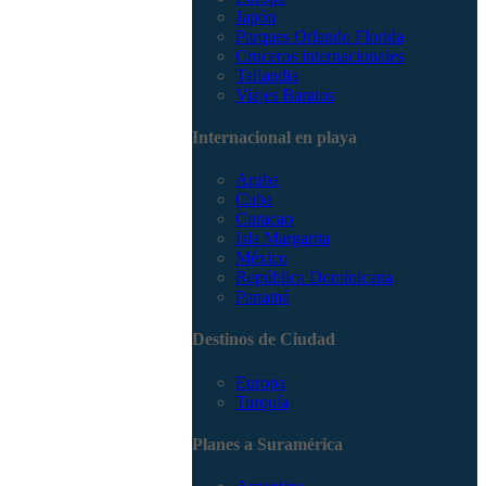
Japón
Parques Orlando Florida
Cruceros internacionales
Tailandia
Viajes Baratos
Internacional en playa
Aruba
Cuba
Curacao
Isla Margarita
México
República Dominicana
Panamá
Destinos de Ciudad
Europa
Turquía
Planes a Suramérica