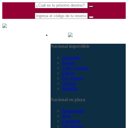
(601) 530 5586 -
Nacional
3168770630
Nacional imperdible
3168785400
Amazonas
Bogotá
Caño Cristales
Chocó
Eje cafetero
Guajira
Medellín
Nacional en playa
Barranquilla
Barú
Cartagena
Isla Múcura