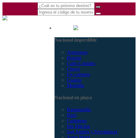
(601) 530 5586 -
Nacional
3168770630
Nacional imperdible
3168785400
Amazonas
Bogotá
Caño Cristales
Chocó
Eje cafetero
Guajira
Medellín
Nacional en playa
Barranquilla
Barú
Cartagena
Isla Múcura
San Andrés y Providencia
Santa Marta