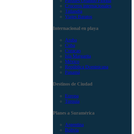
Parques Orlando Florida
Cruceros internacionales
Tailandia
Viajes Baratos
Internacional en playa
Aruba
Cuba
Curacao
Isla Margarita
México
República Dominicana
Panamá
Destinos de Ciudad
Europa
Turquía
Planes a Suramérica
Argentina
Bolivia