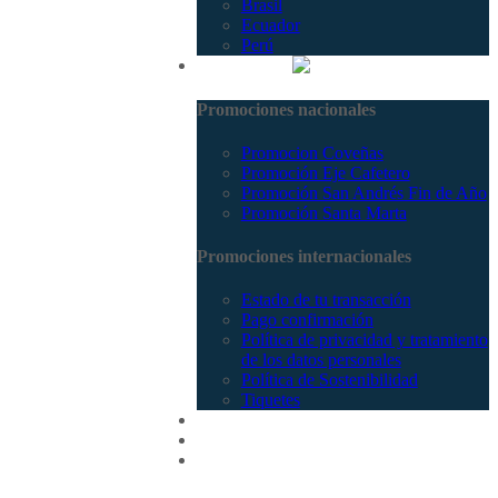
Brasil
Ecuador
Perú
Promociones
Promociones nacionales
Promocion Coveñas
Promoción Eje Cafetero
Promoción San Andrés Fin de Año
Promoción Santa Marta
Promociones internacionales
Estado de tu transacción
Pago confirmación
Política de privacidad y tratamiento
de los datos personales
Política de Sostenibilidad
Tiquetes
Cotizar
Vuelos
Contactenos