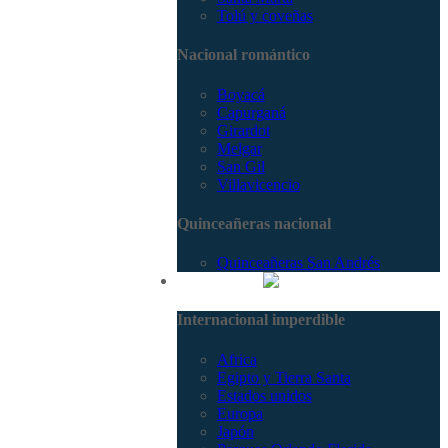
Tolú y coveñas
Nacional romántico
Boyacá
Capurganá
Girardot
Melgar
San Gil
Villavicencio
Quinceañeras nacional
Quinceañeras San Andrés
Internacional
Internacional imperdible
Africa
Egipto y Tierra Santa
Estados unidos
Europa
Japón