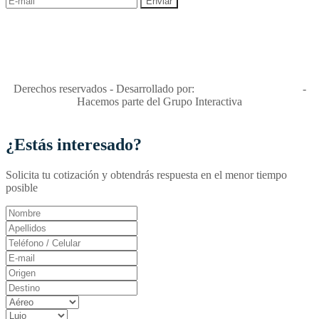
"Viajes Interactiva SAS - Nit 900.460.613-2, amiga de los niños y
niñas y enemiga de su explotación y de su abuso sexual."
Apóyamos la ley 679 que penaliza estos delitos en Colombia"
RNT No. 26346
Derechos reservados - Desarrollado por:
T&T Interactiva S.A.S
-
Hacemos parte del Grupo Interactiva
¿Estás interesado?
Solicita tu cotización y obtendrás respuesta en el menor tiempo
posible