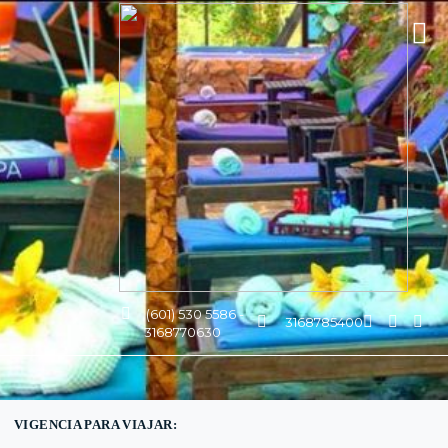
(601) 530 5586 -
3168785400
3168770630
VIGENCIA PARA VIAJAR: