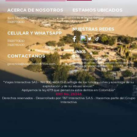
ACERCA DE NOSOTROS
ESTAMOS UBICADOS
(601) 530 5586
Cr 14 # 94-44 OF 602
3168770630
NUESTRAS REDES
CELULAR Y WHATSAPP
3168770630
3168785400
LINKS
CONTACTANOS
Términos y condiciones
Política de privacidad y tratamiento de datos
gerencia@viajesinteractiva.com
Política de Sostenibilidad
"Viajes Interactiva SAS - Nit 900.460.613-2, amiga de los niños y niñas y enemiga de su
explotación y de su abuso sexual."
Apóyamos la ley 679 que penaliza estos delitos en Colombia"
RNT No. 26346
Derechos reservados - Desarrollado por:
T&T Interactiva S.A.S
- Hacemos parte del Grupo
Interactiva