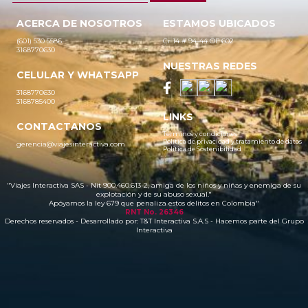
ACERCA DE NOSOTROS
ESTAMOS UBICADOS
(601) 530 5586
Cr 14 # 94-44 OF 602
3168770630
NUESTRAS REDES
CELULAR Y WHATSAPP
3168770630
3168785400
LINKS
CONTACTANOS
Términos y condiciones
Política de privacidad y tratamiento de datos
gerencia@viajesinteractiva.com
Política de Sostenibilidad
"Viajes Interactiva SAS - Nit 900.460.613-2, amiga de los niños y niñas y enemiga de su
explotación y de su abuso sexual."
Apóyamos la ley 679 que penaliza estos delitos en Colombia"
RNT No. 26346
Derechos reservados - Desarrollado por:
T&T Interactiva S.A.S
- Hacemos parte del Grupo
Interactiva