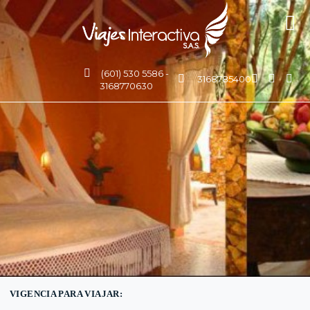
(601) 530 5586 -
3168785400
3168770630
VIGENCIA PARA VIAJAR: