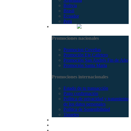
Argentina
Bolivia
Brasil
Ecuador
Perú
Promociones
Promociones nacionales
Promocion Coveñas
Promoción Eje Cafetero
Promoción San Andrés Fin de Año
Promoción Santa Marta
Promociones internacionales
Estado de tu transacción
Pago confirmación
Política de privacidad y tratamiento
de los datos personales
Política de Sostenibilidad
Tiquetes
Cotizar
Vuelos
Contactenos