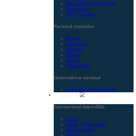
San Andrés y Providencia
Santa Marta
Tolú y coveñas
Nacional romántico
Boyacá
Capurganá
Girardot
Melgar
San Gil
Villavicencio
Quinceañeras nacional
Quinceañeras San Andrés
Internacional
Internacional imperdible
Africa
Egipto y Tierra Santa
Estados unidos
Europa