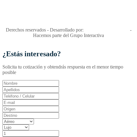
"Viajes Interactiva SAS - Nit 900.460.613-2, amiga de los niños y
niñas y enemiga de su explotación y de su abuso sexual."
Apóyamos la ley 679 que penaliza estos delitos en Colombia"
RNT No. 26346
Derechos reservados - Desarrollado por:
T&T Interactiva S.A.S
-
Hacemos parte del Grupo Interactiva
¿Estás interesado?
Solicita tu cotización y obtendrás respuesta en el menor tiempo
posible