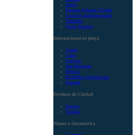
Japón
Parques Orlando Florida
Cruceros internacionales
Tailandia
Viajes Baratos
Internacional en playa
Aruba
Cuba
Curacao
Isla Margarita
México
República Dominicana
Panamá
Destinos de Ciudad
Europa
Turquía
Planes a Suramérica