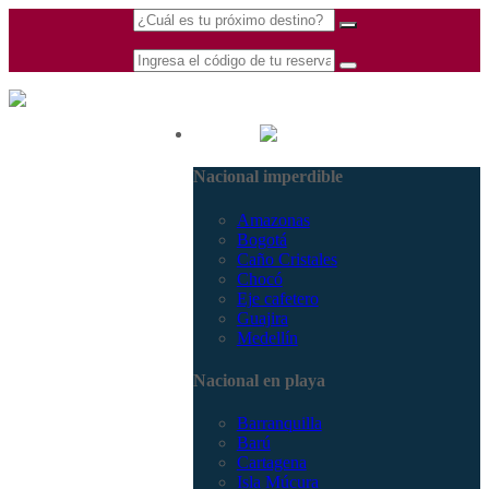
(601) 530 5586 -
Nacional
3168770630
Nacional imperdible
3168785400
Amazonas
Bogotá
Caño Cristales
Chocó
Eje cafetero
Guajira
Medellín
Nacional en playa
Barranquilla
Barú
Cartagena
Isla Múcura