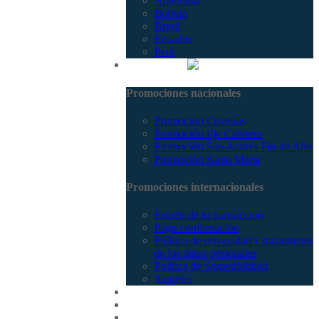
Argentina
Bolivia
Brasil
Ecuador
Perú
Promociones
Promociones nacionales
Promocion Coveñas
Promoción Eje Cafetero
Promoción San Andrés Fin de Año
Promoción Santa Marta
Promociones internacionales
Estado de tu transacción
Pago confirmación
Política de privacidad y tratamiento
de los datos personales
Política de Sostenibilidad
Tiquetes
Cotizar
Vuelos
Contactenos