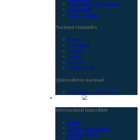
San Andrés y Providencia
Santa Marta
Tolú y coveñas
Nacional romántico
Boyacá
Capurganá
Girardot
Melgar
San Gil
Villavicencio
Quinceañeras nacional
Quinceañeras San Andrés
Internacional
Internacional imperdible
Africa
Egipto y Tierra Santa
Estados unidos
Europa