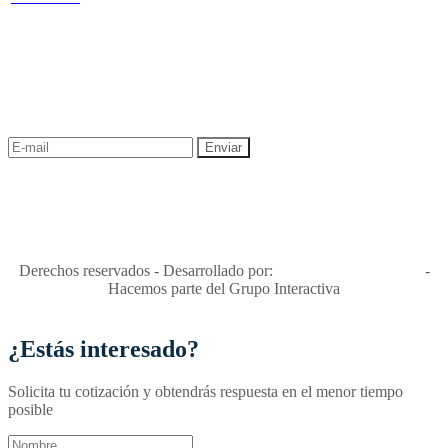
NEWSLETTER
¡Recibe las mejores promociones para tus viajes,
descuentos y ofertas!
"Viajes Interactiva SAS - Nit 900.460.613-2, amiga de los niños y
niñas y enemiga de su explotación y de su abuso sexual."
Apóyamos la ley 679 que penaliza estos delitos en Colombia"
RNT No. 26346
Derechos reservados - Desarrollado por:
T&T Interactiva S.A.S
-
Hacemos parte del Grupo Interactiva
¿Estás interesado?
Solicita tu cotización y obtendrás respuesta en el menor tiempo
posible