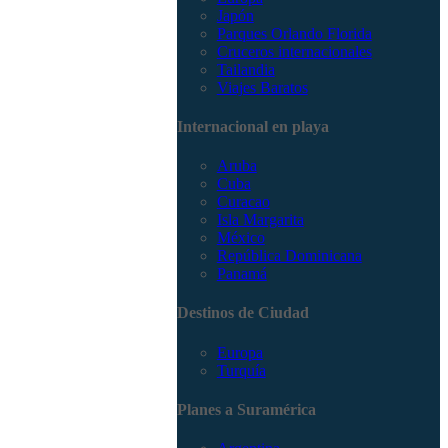
Japón
Parques Orlando Florida
Cruceros internacionales
Tailandia
Viajes Baratos
Internacional en playa
Aruba
Cuba
Curacao
Isla Margarita
México
República Dominicana
Panamá
Destinos de Ciudad
Europa
Turquía
Planes a Suramérica