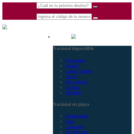
(601) 530 5586 -
Nacional
3168770630
Nacional imperdible
3168785400
Amazonas
Bogotá
Caño Cristales
Chocó
Eje cafetero
Guajira
Medellín
Nacional en playa
Barranquilla
Barú
Cartagena
Isla Múcura