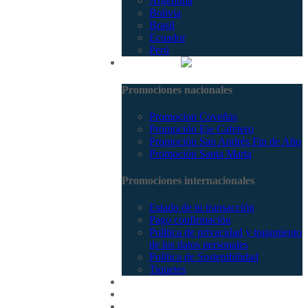
Argentina
Bolivia
Brasil
Ecuador
Perú
Promociones
Promociones nacionales
Promocion Coveñas
Promoción Eje Cafetero
Promoción San Andrés Fin de Año
Promoción Santa Marta
Promociones internacionales
Estado de tu transacción
Pago confirmación
Política de privacidad y tratamiento
de los datos personales
Política de Sostenibilidad
Tiquetes
Cotizar
Vuelos
Contactenos