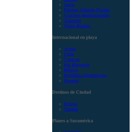
Japón
Parques Orlando Florida
Cruceros internacionales
Tailandia
Viajes Baratos
Internacional en playa
Aruba
Cuba
Curacao
Isla Margarita
México
República Dominicana
Panamá
Destinos de Ciudad
Europa
Turquía
Planes a Suramérica