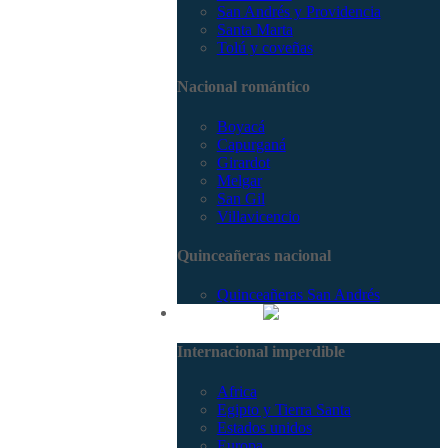
San Andrés y Providencia
Santa Marta
Tolú y coveñas
Nacional romántico
Boyacá
Capurganá
Girardot
Melgar
San Gil
Villavicencio
Quinceañeras nacional
Quinceañeras San Andrés
Internacional
Internacional imperdible
Africa
Egipto y Tierra Santa
Estados unidos
Europa