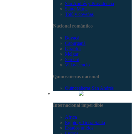
San Andrés y Providencia
Santa Marta
Tolú y coveñas
Nacional romántico
Boyacá
Capurganá
Girardot
Melgar
San Gil
Villavicencio
Quinceañeras nacional
Quinceañeras San Andrés
Internacional
Internacional imperdible
Africa
Egipto y Tierra Santa
Estados unidos
Europa