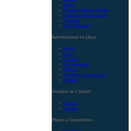
Japón
Parques Orlando Florida
Cruceros internacionales
Tailandia
Viajes Baratos
Internacional en playa
Aruba
Cuba
Curacao
Isla Margarita
México
República Dominicana
Panamá
Destinos de Ciudad
Europa
Turquía
Planes a Suramérica