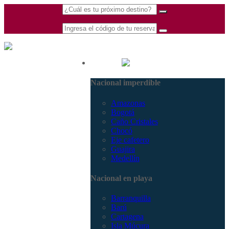
(601) 530 5586 -
Nacional
3168770630
Nacional imperdible
3168785400
Amazonas
Bogotá
Caño Cristales
Chocó
Eje cafetero
Guajira
Medellín
Nacional en playa
Barranquilla
Barú
Cartagena
Isla Múcura