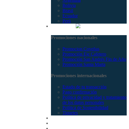
Argentina
Bolivia
Brasil
Ecuador
Perú
Promociones
Promociones nacionales
Promocion Coveñas
Promoción Eje Cafetero
Promoción San Andrés Fin de Año
Promoción Santa Marta
Promociones internacionales
Estado de tu transacción
Pago confirmación
Política de privacidad y tratamiento
de los datos personales
Política de Sostenibilidad
Tiquetes
Cotizar
Vuelos
Contactenos