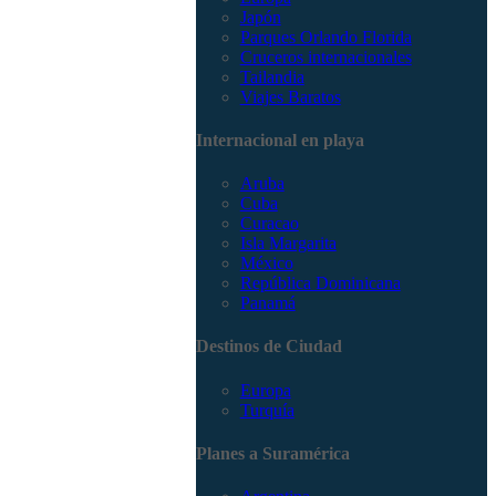
Japón
Parques Orlando Florida
Cruceros internacionales
Tailandia
Viajes Baratos
Internacional en playa
Aruba
Cuba
Curacao
Isla Margarita
México
República Dominicana
Panamá
Destinos de Ciudad
Europa
Turquía
Planes a Suramérica