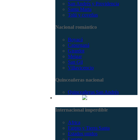
San Andrés y Providencia
Santa Marta
Tolú y coveñas
Nacional romántico
Boyacá
Capurganá
Girardot
Melgar
San Gil
Villavicencio
Quinceañeras nacional
Quinceañeras San Andrés
Internacional
Internacional imperdible
Africa
Egipto y Tierra Santa
Estados unidos
Europa