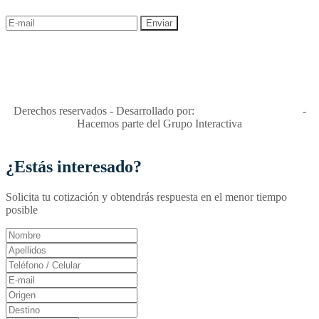
"Viajes Interactiva SAS - Nit 900.460.613-2, amiga de los niños y
niñas y enemiga de su explotación y de su abuso sexual."
Apóyamos la ley 679 que penaliza estos delitos en Colombia"
RNT No. 26346
Derechos reservados - Desarrollado por:
T&T Interactiva S.A.S
-
Hacemos parte del Grupo Interactiva
¿Estás interesado?
Solicita tu cotización y obtendrás respuesta en el menor tiempo
posible