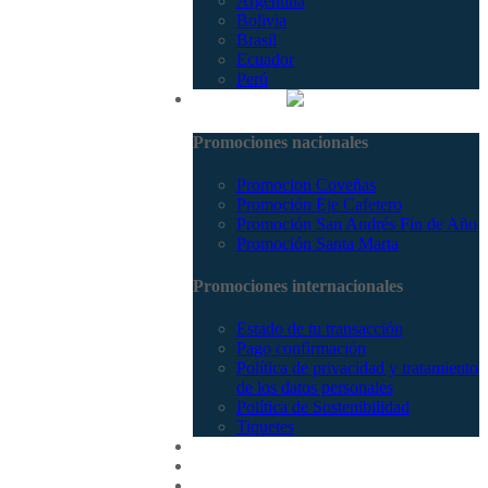
Argentina
Bolivia
Brasil
Ecuador
Perú
Promociones
Promociones nacionales
Promocion Coveñas
Promoción Eje Cafetero
Promoción San Andrés Fin de Año
Promoción Santa Marta
Promociones internacionales
Estado de tu transacción
Pago confirmación
Política de privacidad y tratamiento
de los datos personales
Política de Sostenibilidad
Tiquetes
Cotizar
Vuelos
Contactenos