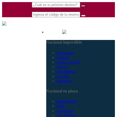
(601) 530 5586 -
Nacional
3168770630
Nacional imperdible
3168785400
Amazonas
Bogotá
Caño Cristales
Chocó
Eje cafetero
Guajira
Medellín
Nacional en playa
Barranquilla
Barú
Cartagena
Isla Múcura