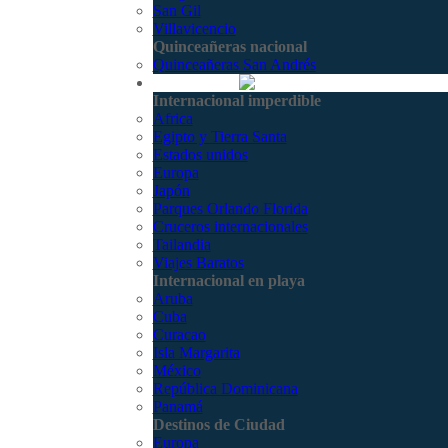
San Gil
Villavicencio
Quinceañeras nacional
Quinceañeras San Andrés
Internacional
Internacional imperdible
Africa
Egipto y Tierra Santa
Estados unidos
Europa
Japón
Parques Orlando Florida
Cruceros internacionales
Tailandia
Viajes Baratos
Internacional en playa
Aruba
Cuba
Curacao
Isla Margarita
México
República Dominicana
Panamá
Destinos de Ciudad
Europa