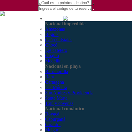
(601) 530 5586 -
Nacional
3168770630
Nacional imperdible
3168785400
Amazonas
Bogotá
Caño Cristales
Chocó
Eje cafetero
Guajira
Medellín
Nacional en playa
Barranquilla
Barú
Cartagena
Isla Múcura
San Andrés y Providencia
Santa Marta
Tolú y coveñas
Nacional romántico
Boyacá
Capurganá
Girardot
Melgar