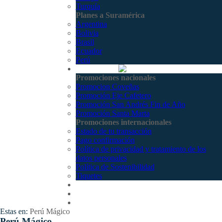
Turquía
Planes a Suramérica
Argentina
Bolivia
Brasil
Ecuador
Perú
Promociones
Promociones nacionales
Promocion Coveñas
Promoción Eje Cafetero
Promoción San Andrés Fin de Año
Promoción Santa Marta
Promociones internacionales
Estado de tu transacción
Pago confirmación
Política de privacidad y tratamiento de los
datos personales
Política de Sostenibilidad
Tiquetes
Cotizar
Vuelos
Contactenos
Estas en:
Perú Mágico
Perú Mágico