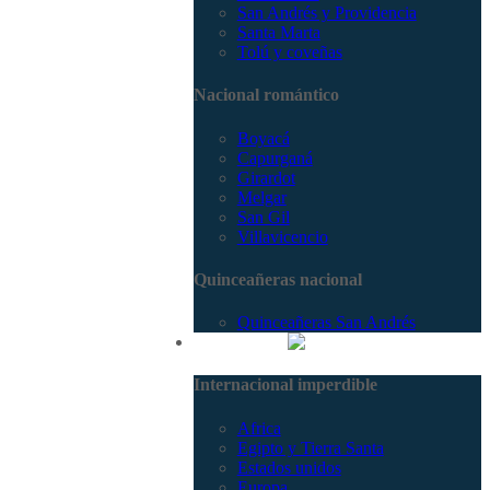
San Andrés y Providencia
Santa Marta
Tolú y coveñas
Nacional romántico
Boyacá
Capurganá
Girardot
Melgar
San Gil
Villavicencio
Quinceañeras nacional
Quinceañeras San Andrés
Internacional
Internacional imperdible
Africa
Egipto y Tierra Santa
Estados unidos
Europa