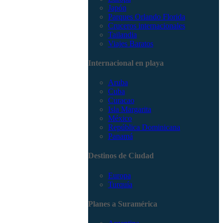
Japón
Parques Orlando Florida
Cruceros internacionales
Tailandia
Viajes Baratos
Internacional en playa
Aruba
Cuba
Curacao
Isla Margarita
México
República Dominicana
Panamá
Destinos de Ciudad
Europa
Turquía
Planes a Suramérica