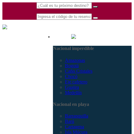
(601) 530 5586 -
Nacional
3168770630
Nacional imperdible
3168785400
Amazonas
Bogotá
Caño Cristales
Chocó
Eje cafetero
Guajira
Medellín
Nacional en playa
Barranquilla
Barú
Cartagena
Isla Múcura