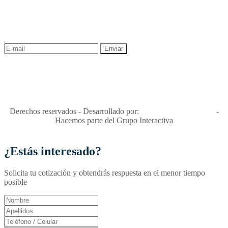
¡Recibe las mejores promociones para tus viajes,
descuentos y ofertas!
"Viajes Interactiva SAS - Nit 900.460.613-2, amiga de los niños y
niñas y enemiga de su explotación y de su abuso sexual."
Apóyamos la ley 679 que penaliza estos delitos en Colombia"
RNT No. 26346
Derechos reservados - Desarrollado por:
T&T Interactiva S.A.S
-
Hacemos parte del Grupo Interactiva
¿Estás interesado?
Solicita tu cotización y obtendrás respuesta en el menor tiempo
posible