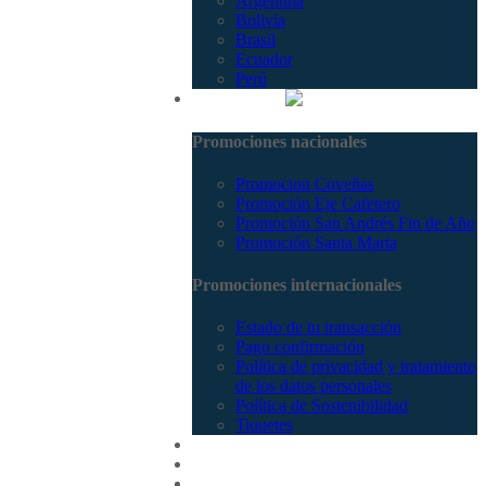
Argentina
Bolivia
Brasil
Ecuador
Perú
Promociones
Promociones nacionales
Promocion Coveñas
Promoción Eje Cafetero
Promoción San Andrés Fin de Año
Promoción Santa Marta
Promociones internacionales
Estado de tu transacción
Pago confirmación
Política de privacidad y tratamiento
de los datos personales
Política de Sostenibilidad
Tiquetes
Cotizar
Vuelos
Contactenos