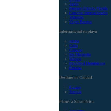
Japón
Parques Orlando Florida
Cruceros internacionales
Tailandia
Viajes Baratos
Internacional en playa
Aruba
Cuba
Curacao
Isla Margarita
México
República Dominicana
Panamá
Destinos de Ciudad
Europa
Turquía
Planes a Suramérica