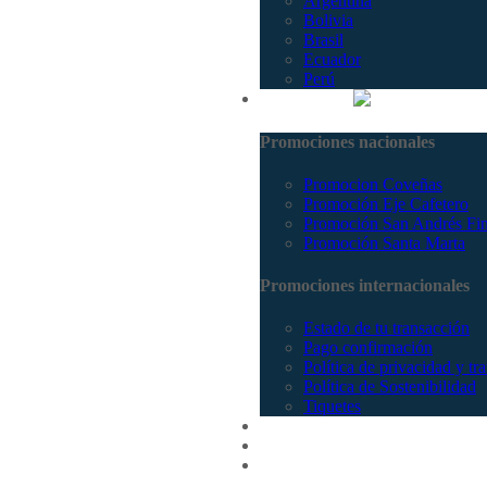
Argentina
Bolivia
Brasil
Ecuador
Perú
Promociones
Promociones nacionales
Promocion Coveñas
Promoción Eje Cafetero
Promoción San Andrés Fi
Promoción Santa Marta
Promociones internacionales
Estado de tu transacción
Pago confirmación
Política de privacidad y tr
Política de Sostenibilidad
Tiquetes
Cotizar
Vuelos
Contactenos