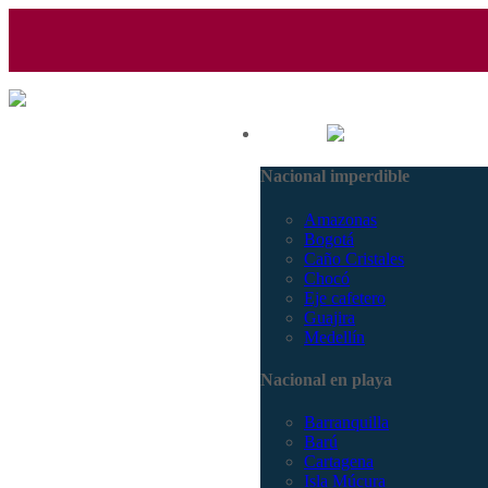
(601) 530 5586 - 3168770630
Nacional
3168785400
Nacional imperdible
Amazonas
Bogotá
Caño Cristales
Chocó
Eje cafetero
Guajira
Medellín
Nacional en playa
Barranquilla
Barú
Cartagena
Isla Múcura