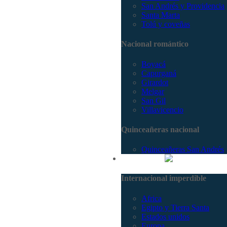
San Andrés y Providencia
Santa Marta
Tolú y coveñas
Nacional romántico
Boyacá
Capurganá
Girardot
Melgar
San Gil
Villavicencio
Quinceañeras nacional
Quinceañeras San Andrés
Internacional
Internacional imperdible
Africa
Egipto y Tierra Santa
Estados unidos
Europa