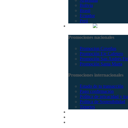
Argentina
Bolivia
Brasil
Ecuador
Perú
Promociones
Promociones nacionales
Promocion Coveñas
Promoción Eje Cafetero
Promoción San Andrés Fi
Promoción Santa Marta
Promociones internacionales
Estado de tu transacción
Pago confirmación
Política de privacidad y tr
Política de Sostenibilidad
Tiquetes
Cotizar
Vuelos
Contactenos