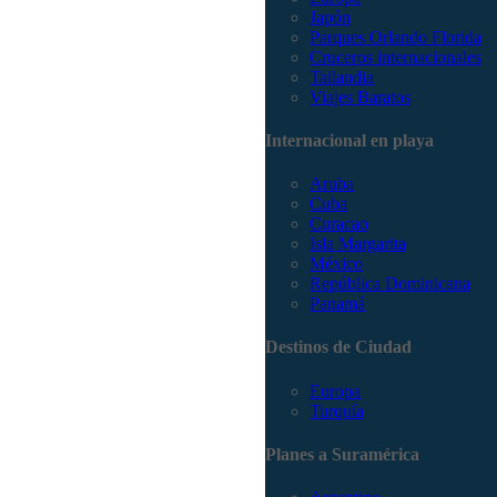
Japón
Parques Orlando Florida
Cruceros internacionales
Tailandia
Viajes Baratos
Internacional en playa
Aruba
Cuba
Curacao
Isla Margarita
México
República Dominicana
Panamá
Destinos de Ciudad
Europa
Turquía
Planes a Suramérica