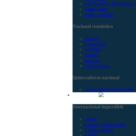
San Andrés y Providencia
Santa Marta
Tolú y coveñas
Nacional romántico
Boyacá
Capurganá
Girardot
Melgar
San Gil
Villavicencio
Quinceañeras nacional
Quinceañeras San Andrés
Internacional
Internacional imperdible
Africa
Egipto y Tierra Santa
Estados unidos
Europa