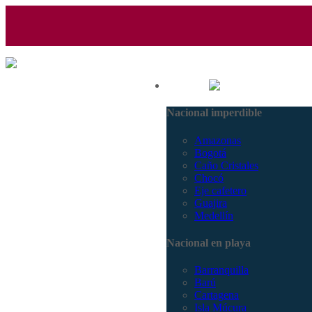
(601) 530 5586 - 3168770630
Nacional
3168785400
Nacional imperdible
Amazonas
Bogotá
Caño Cristales
Chocó
Eje cafetero
Guajira
Medellín
Nacional en playa
Barranquilla
Barú
Cartagena
Isla Múcura